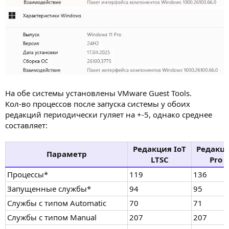
На обе системы установлены VMware Guest Tools.
Кол-во процессов после запуска системы у обоих
редакций периодически гуляет на +-5, однако среднее
составляет:
Редакция IoT
Редакц
Параметр
LTSC
Pro
Процессы*
119
136
Запущенные службы*
94
95
Службы с типом Automatic
70
71
Службы с типом Manual
207
207