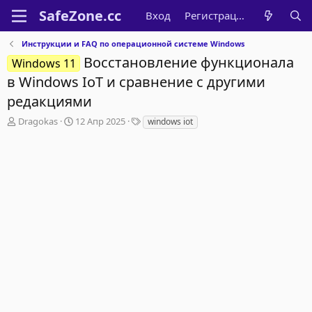
Вход
Регистрация
Инструкции и FAQ по операционной системе Windows
Восстановление функционала
Windows 11
в Windows IoT и сравнение с другими
редакциями
А
Д
Т
Dragokas
12 Апр 2025
windows iot
в
а
е
т
т
г
о
а
и
р
н
т
а
е
ч
м
а
ы
л
а