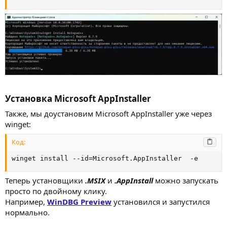
Установка Microsoft AppInstaller​
Также, мы доустановим Microsoft AppInstaller уже через
winget:
Код:
winget install --id=Microsoft.AppInstaller  -e
Теперь установщики
.MSIX
и
.AppInstall
можно запускать
просто по двойному клику.
Например,
WinDBG Preview
установился и запустился
нормально.