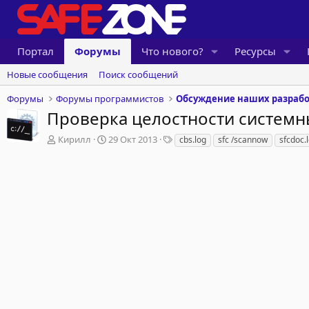
Портал
Форумы
Что нового?
Ресурсы
Новые сообщения
Поиск сообщений
Форумы
Форумы программистов
Обсуждение наших разрабо
Проверка целостности системн
А
Д
Т
Кирилл
29 Окт 2013
cbs.log
sfc /scannow
sfcdoc.
в
а
е
т
т
г
о
а
и
р
н
т
а
е
ч
м
а
ы
л
а