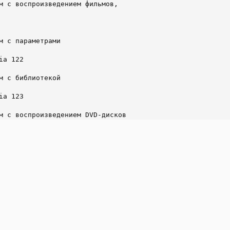
м с воспроизведением фильмов,

м с параметрами

a 122

м с библиотекой

a 123

м с воспроизведением DVD-дисков

dia 124

обновления Windows 125

к, отображающих эффекты Aero, такие как прозрачность. Тре