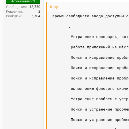
Ассоциация VN
Код:
Сообщения
13,330
Решения
3
Реакции
5,704
 Кроме свободного ввода доступны с
        .

         Устранение неполадок, кот
         работе приложений из Micr
         Поиск и исправление пробл
         Поиск и исправление пробл
         Поиск и исправление пробл
         выполнению фонового скачи
         Устранение проблем с устр
         Поиск и устранение пробле
         Поиск и устранение пробле