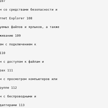
07

м со средствами безопасности и

rnet Explorer 108

уемых файлов и ярлыков, а также

иванию 109

ем с подключением к

10

м с доступом к файлам и

ах 111

м с просмотром компьютеров или

уппе 112

м с беспроводными и

даптерами 113
