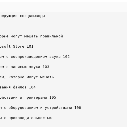
ледующие спецкоманды:

орые могут мешать правильной

osoft Store 101

ем с воспроизведением звука 102

ем с записью звука 103

ем, которые могут мешать

вания файлов 104

ойствами и принтерами 105

м с оборудованием и устройствами 106

м с производительностью
