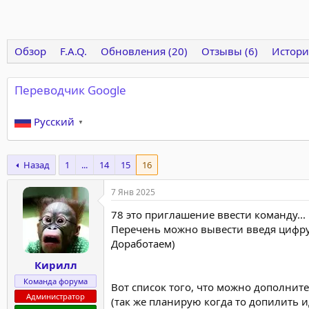
Обзор
F.A.Q.
Обновления (20)
Отзывы (6)
Истори
Переводчик Google
Русский
▼
Назад
1
...
14
15
16
7 Янв 2025
78 это приглашение ввести команду...
Перечень можно вывести введя цифру 
Доработаем)
Кирилл
Команда форума
Вот список того, что можно дополните
Администратор
(так же планирую когда то допилить 