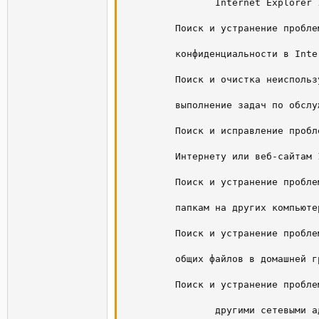
                Internet Explorer 1
         Поиск и устранение пробле
         конфиденциальности в Inte
         Поиск и очистка неиспольз
         выполнение задач по обслуж
         Поиск и исправление пробл
         Интернету или веб-сайтам 1
         Поиск и устранение пробле
         папкам на других компьютер
         Поиск и устранение пробле
         общих файлов в домашней гр
         Поиск и устранение пробле
                другими сетевыми а