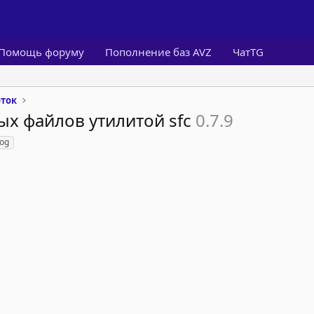
Помощь форуму
Пополнение баз AVZ
ЧатTG
ток
ых файлов утилитой sfc
0.7.9
log