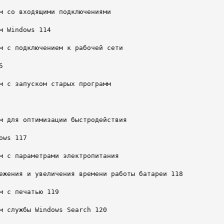
м со входящими подключениями

м Windows 114

м с подключением к рабочей сети



м с запуском старых программ

м для оптимизации быстродействия

ws 117

м с параметрами электропитания

ежения и увеличения времени работы батареи 118

м с печатью 119

м службы Windows Search 120
