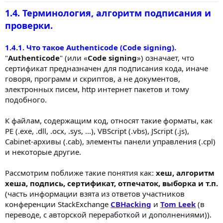
1.4. Терминология, алгоритм подписания и
проверки.
1.4.1. Что такое Authenticode (Code signing).
"
Authenticode
" (или «
Code signing
») означает, что
сертификат предназначен для подписания кода, иначе
говоря, программ и скриптов, а не документов,
электронных писем, http интернет пакетов и тому
подобного.
К файлам, содержащим код, относят такие форматы, как
PE (.exe, .dll, .ocx, .sys, ...), VBScript (.vbs), JScript (.js),
Cabinet-архивы (.cab), элементы панели управления (.cpl)
и некоторые другие.
Рассмотрим поближе такие понятия как:
хеш, алгоритм
хеша, подпись, сертификат, отпечаток, выборка и т.п.
(часть информации взята из ответов участников
конференции StackExchange
CBHacking
и
Tom Leek
(в
переводе, с авторской переработкой и дополнениями)).