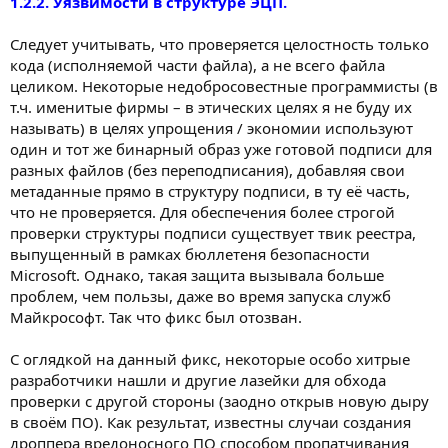
1.2.2. Уязвимости в структуре ЭЦП.
Следует учитывать, что проверяется целостность только
кода (исполняемой части файла), а не всего файла
целиком. Некоторые недобросовестные программисты (в
т.ч. именитые фирмы – в этических целях я не буду их
называть) в целях упрощения / экономии используют
один и тот же бинарный образ уже готовой подписи для
разных файлов (без переподписания), добавляя свои
метаданные прямо в структуру подписи, в ту её часть,
что не проверяется. Для обеспечения более строгой
проверки структуры подписи существует твик реестра,
выпущенный в рамках бюллетеня безопасности
Microsoft. Однако, такая защита вызывала больше
проблем, чем пользы, даже во время запуска служб
Майкрософт. Так что фикс был отозван.
С оглядкой на данный фикс, некоторые особо хитрые
разработчики нашли и другие лазейки для обхода
проверки с другой стороны (заодно открыв новую дыру
в своём ПО). Как результат, известны случаи создания
дроппера вредоносного ПО способом пропатчивания