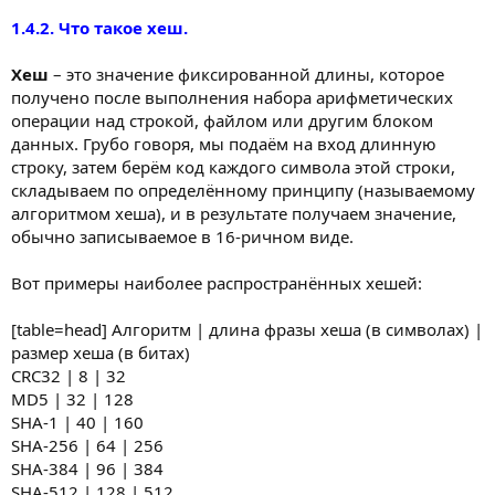
1.4.2. Что такое хеш.
Хеш
– это значение фиксированной длины, которое
получено после выполнения набора арифметических
операции над строкой, файлом или другим блоком
данных. Грубо говоря, мы подаём на вход длинную
строку, затем берём код каждого символа этой строки,
складываем по определённому принципу (называемому
алгоритмом хеша), и в результате получаем значение,
обычно записываемое в 16-ричном виде.
Вот примеры наиболее распространённых хешей:
[table=head] Алгоритм | длина фразы хеша (в символах) |
размер хеша (в битах)
CRC32 | 8 | 32
MD5 | 32 | 128
SHA-1 | 40 | 160
SHA-256 | 64 | 256
SHA-384 | 96 | 384
SHA-512 | 128 | 512