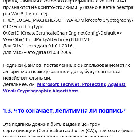
Время, начиная с которого сертификаты с хешем SHA1
признаются не крипто-стойкими, указано в ветке реестра
(на Win 8.1 и выше):
HKEY_LOCAL_MACHINE\SOFTWARE\Microsoft\Cryptography\
OID\EncodingType
0\CertDllCreateCertificateChainEngine\Config\Default =>
WeakSha1ThirdPartyAfterTime (FILETIME)
Для SHA1 – это дата 01.01.2016.
Для MD5 – это дата 01.03.2009.
Подписи файлов, поставленные с использованием этих
алгоритмов позже указанной даты, будут считаться
недействительными.
Детальнее, см.
Microsoft TechNet. Protecting Against
Weak Cryptographic Algorithms
.
1.3. Что означает, легитимна ли подпись?
Эта подпись должна быть выдана центром
сертификации (Certification authority (CA)), чей сертификат
находится в хранилище доверенных корневых