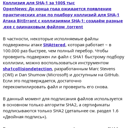
Коллизия для SHA-1 за 100$ тыс
OpenNews: До конца года ожидается появление
практических атак по подбору коллизий для SHA-1
Атака BitErrant с коллизиями SHA-1: создаём разные
.exe с одинаковым файлом .torrent
В частности, некоторые исполняемые файлы
подвержены атаке
SHAttered
, которая работает ~ в
100.000 раз быстрее, чем полный перебор. Чтобы
проверить подвержен ли файл с SHA1 быстрому подбору
коллизии, можно воспользоваться инструментом
sha1collisiondetection
, разработанным Marc Stevens
(CWI) и Dan Shumow (Microsoft) и доступным на GitHub.
Если это подтверждается, достаточно
перекомпилировать файл и проверить его снова.
В данный момент для подписания файлов используется
в основном только алгоритм SHA2, а сертификаты
подписываются только SHA2 (детальнее см. раздел 1.6
«Двойная подпись»).