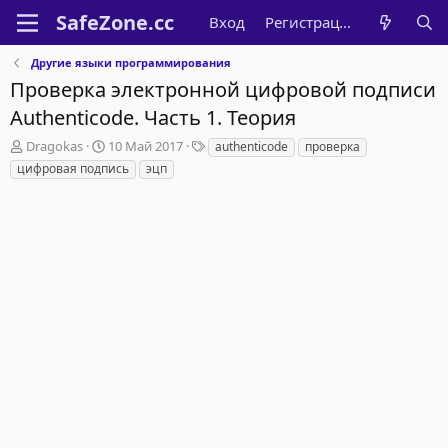
Вход
Регистрация
Другие языки программирования
Проверка электронной цифровой подписи
Authenticode. Часть 1. Теория
А
Д
Т
Dragokas
10 Май 2017
authenticode
проверка
в
а
е
цифровая подпись
эцп
т
т
г
о
а
и
р
н
т
а
е
ч
м
а
ы
л
а