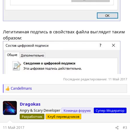
Легитимная подпись в свойствах файла выглядит таким
образом:
Последнее редактирование:
11 Май 2017
Candellmans
Р
е
а
Dragokas
к
ц
Angry & Scary Developer
Команда форума
Супер-Модератор
и
Разработчик
Клуб переводчиков
и
:
11 Май 2017
#3