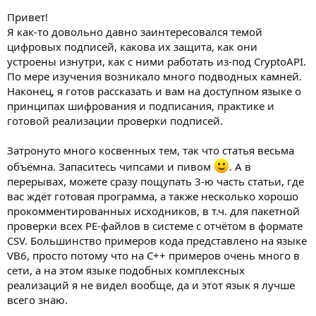
Привет!
Я как-то довольно давно заинтересовался темой
цифровых подписей, какова их защита, как они
устроены изнутри, как с ними работать из-под CryptoAPI.
По мере изучения возникало много подводных камней.
Наконец, я готов рассказать и вам на доступном языке о
принципах шифрования и подписания, практике и
готовой реализации проверки подписей.
Затронуто много косвенных тем, так что статья весьма
объёмна. Запаситесь чипсами и пивом
. А в
перерывах, можете сразу пощупать 3-ю часть статьи, где
вас ждёт готовая программа, а также несколько хорошо
прокомментированных исходников, в т.ч. для пакетной
проверки всех PE-файлов в системе с отчётом в формате
CSV. Большинство примеров кода представлено на языке
VB6, просто потому что на C++ примеров очень много в
сети, а на этом языке подобных комплексных
реализаций я не видел вообще, да и этот язык я лучше
всего знаю.