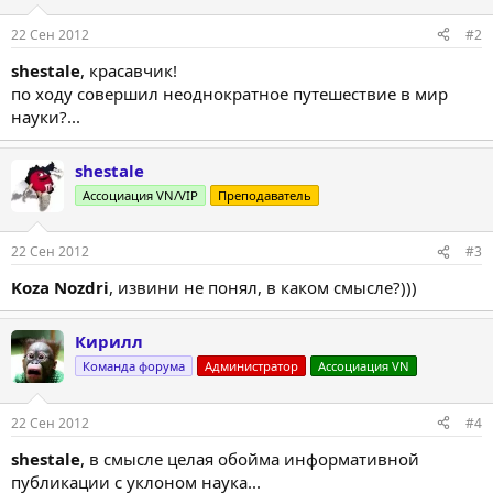
и
:
22 Сен 2012
#2
shestale
, красавчик!
по ходу совершил неоднократное путешествие в мир
науки?...
shestale
Ассоциация VN/VIP
Преподаватель
22 Сен 2012
#3
Koza Nozdri
, извини не понял, в каком смысле?)))
Кирилл
Команда форума
Администратор
Ассоциация VN
22 Сен 2012
#4
shestale
, в смысле целая обойма информативной
публикации с уклоном наука...