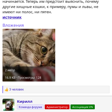
начинается. Теперь им предстоит выяснить, почему
другие хищные кошки, к примеру, пумы и львы, не
имеют ни полос, ни пятен.
источник
Вложения
2.webp
16.9 KB · Просмотры: 128
3 человек
Р
е
а
Кирилл
к
ц
Команда форума
Администратор
Ассоциация VN
и