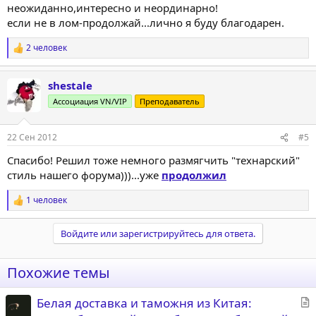
неожиданно,интересно и неординарно!
если не в лом-продолжай...лично я буду благодарен.
2 человек
Р
е
а
shestale
к
ц
Ассоциация VN/VIP
Преподаватель
и
и
:
22 Сен 2012
#5
Спасибо! Решил тоже немного размягчить "технарский"
стиль нашего форума)))...уже
продолжил
1 человек
Р
е
а
Войдите или зарегистрируйтесь для ответа.
к
ц
и
Похожие темы
и
:
С
Белая доставка и таможня из Китая: