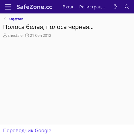
Вход
Регистрация
Оффтоп
Полоса белая, полоса черная...
А
Д
shestale
21 Сен 2012
в
а
т
т
о
а
р
н
т
а
е
ч
м
а
ы
л
а
Переводчик Google