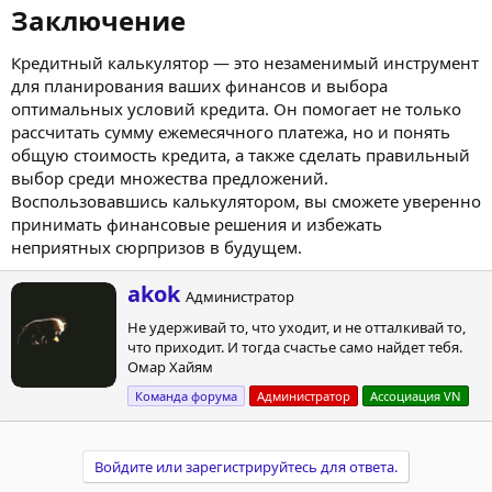
Заключение​
Кредитный калькулятор — это незаменимый инструмент
для планирования ваших финансов и выбора
оптимальных условий кредита. Он помогает не только
рассчитать сумму ежемесячного платежа, но и понять
общую стоимость кредита, а также сделать правильный
выбор среди множества предложений.
Воспользовавшись калькулятором, вы сможете уверенно
принимать финансовые решения и избежать
неприятных сюрпризов в будущем.
А
akok
Администратор
в
Не удерживай то, что уходит, и не отталкивай то,
т
что приходит. И тогда счастье само найдет тебя.
о
Омар Хайям
р
Команда форума
Администратор
Ассоциация VN
Войдите или зарегистрируйтесь для ответа.