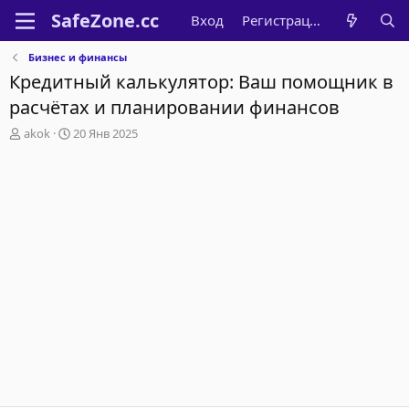
Вход
Регистрация
Бизнес и финансы
Кредитный калькулятор: Ваш помощник в
расчётах и планировании финансов
А
Д
akok
20 Янв 2025
в
а
т
т
о
а
р
н
т
а
е
ч
м
а
ы
л
а