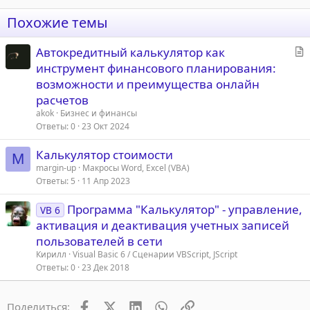
Похожие темы
С
Автокредитный калькулятор как
т
инструмент финансового планирования:
а
возможности и преимущества онлайн
т
расчетов
ь
akok
Бизнес и финансы
я
Ответы
0
23 Окт 2024
Калькулятор стоимости
M
margin-up
Макросы Word, Excel (VBA)
Ответы
5
11 Апр 2023
Программа "Калькулятор" - управление,
VB 6
активация и деактивация учетных записей
пользователей в сети
Кирилл
Visual Basic 6 / Сценарии VBScript, JScript
Ответы
0
23 Дек 2018
Facebook
X (Twitter)
LinkedIn
WhatsApp
Ссылка
Поделиться: