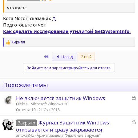
что ждёте
Koza Nozdri сказал(а):
↑
Подготовьте отчет:
Как сделать исследование утилитой GetSystemInfo.
Кирилл
Р
е
а
First
Назад
2 из 2
к
ц
Войдите или зарегистрируйтесь для ответа.
и
и
:
Похожие темы
З
Не включается защитник Windows
а
Oleksa
Microsoft Windows 10
Ответы
10
21 Окт 2018
к
р
З
Журнал Защитник Windows
Закрыто
а
открывается и сразу закрывается
т
к
antoxa84x
Архив раздела "Удаление вирусов"
а