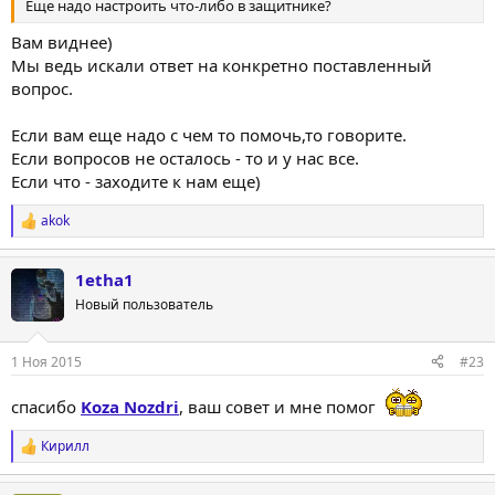
Еще надо настроить что-либо в защитнике?
Вам виднее)
Мы ведь искали ответ на конкретно поставленный
вопрос.
Если вам еще надо с чем то помочь,то говорите.
Если вопросов не осталось - то и у нас все.
Если что - заходите к нам еще)
akok
Р
е
а
1etha1
к
ц
Новый пользователь
и
и
:
1 Ноя 2015
#23
спасибо
Koza Nozdri
, ваш совет и мне помог
Кирилл
Р
е
а