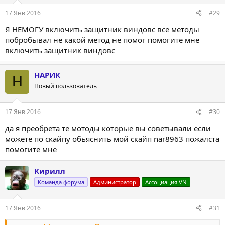
и
:
17 Янв 2016
#29
Я НЕМОГУ включить защитник виндовс все методы
побробывал не какой метод не помог помогите мне
включить защитник виндовс
НАРИК
Н
Новый пользователь
17 Янв 2016
#30
да я преобрета те мотоды которые вы советывали если
можете по скайпу обьяснить мой скайп nar8963 пожалста
помогите мне
Кирилл
Команда форума
Администратор
Ассоциация VN
17 Янв 2016
#31