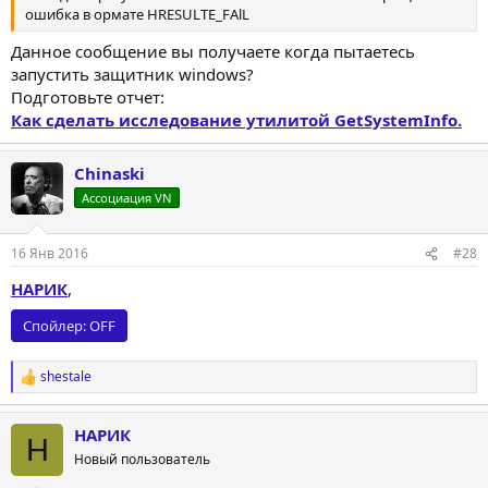
ошибка в ормате HRESULTE_FAlL
Данное сообщение вы получаете когда пытаетесь
запустить защитник windows?
Подготовьте отчет:
Как сделать исследование утилитой GetSystemInfo.
Chinaski
Ассоциация VN
16 Янв 2016
#28
НАРИК
,
Спойлер:
OFF
shestale
Р
е
а
НАРИК
к
Н
ц
Новый пользователь
и