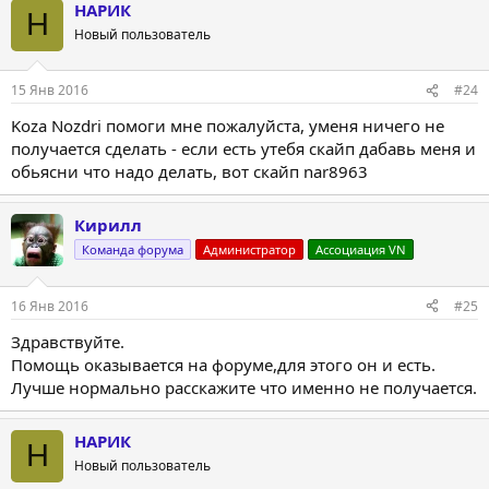
НАРИК
к
Н
ц
Новый пользователь
и
и
:
15 Янв 2016
#24
Koza Nozdri помоги мне пожалуйста, уменя ничего не
получается сделать - если есть утебя скайп дабавь меня и
обьясни что надо делать, вот скайп nar8963
Кирилл
Команда форума
Администратор
Ассоциация VN
16 Янв 2016
#25
Здравствуйте.
Помощь оказывается на форуме,для этого он и есть.
Лучше нормально расскажите что именно не получается.
НАРИК
Н
Новый пользователь