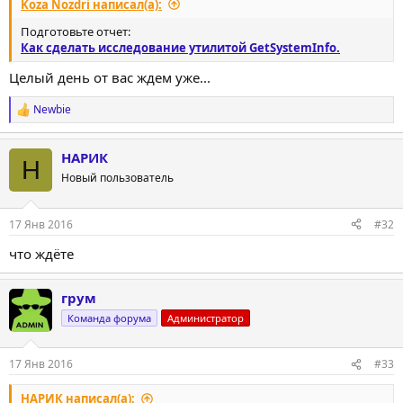
Koza Nozdri написал(а):
Подготовьте отчет:
Как сделать исследование утилитой GetSystemInfo.
Целый день от вас ждем уже...
Newbie
Р
е
а
НАРИК
к
Н
ц
Новый пользователь
и
и
:
17 Янв 2016
#32
что ждёте
грум
Команда форума
Администратор
17 Янв 2016
#33
НАРИК написал(а):