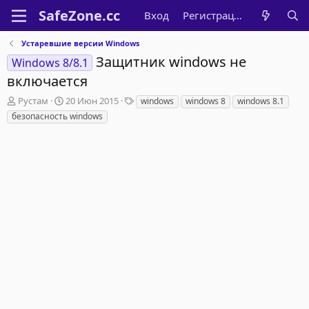
Вход
Регистрация
Устаревшие версии Windows
Защитник windows не
Windows 8/8.1
включается
А
Д
Т
Рустам
20 Июн 2015
windows
windows 8
windows 8.1
в
а
е
безопасность windows
т
т
г
о
а
и
р
н
т
а
е
ч
м
а
ы
л
а