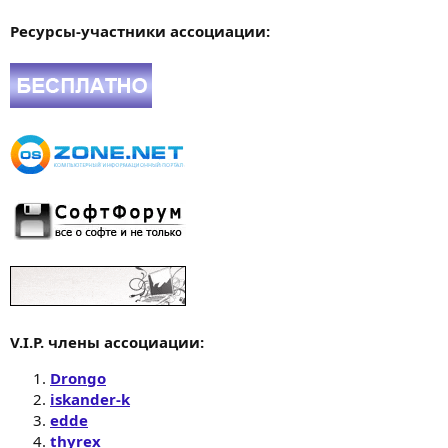
Ресурсы-участники ассоциации:
V.I.P. члены ассоциации:
Drongo
iskander-k
edde
thyrex