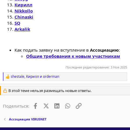
Кирилл
Nikkollo
Chinaski
SQ
Arkalik
Как подать заявку на вступление в
Ассоциацию
:
Общие требования к новым участникам
Последнее редактирование:
3 Ноя 2025
shestale
,
Кирилл
и
orderman
Р
е
а
В этой теме нельзя размещать новые ответы.
к
ц
и
Facebook
X (Twitter)
LinkedIn
WhatsApp
Ссылка
Поделиться:
и
:
Ассоциация VIRUSNET