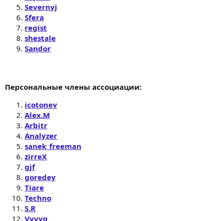
Severnyj
Sfera
regist
shestale
Sandor
Персональные члены ассоциации:
icotonev
Alex.M
Arbitr
Analyzer
sanek_freeman
zirreX
gjf
goredey
Tiare
Techno
S.R
Vvvyg