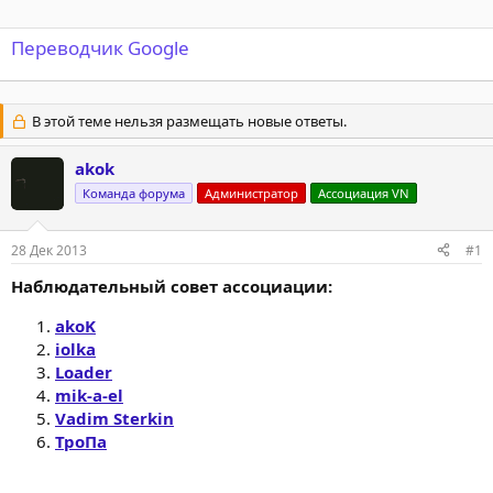
Переводчик Google
В этой теме нельзя размещать новые ответы.
akok
Команда форума
Администратор
Ассоциация VN
28 Дек 2013
#1
Наблюдательный совет ассоциации:
akoK
iolka
Loader
mik-a-el
Vadim Sterkin
ТроПа