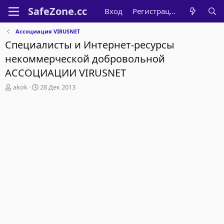
Вход
Регистрация
Ассоциация VIRUSNET
Специалисты и Интернет-ресурсы
некоммерческой добровольной
АССОЦИАЦИИ VIRUSNET
А
Д
akok
28 Дек 2013
в
а
т
т
о
а
р
н
т
а
е
ч
м
а
ы
л
а