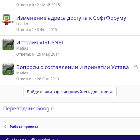
Ответы
0
21 Май 2015
Изменение адреса доступа к СофтФоруму
Loader
Ответы
1
3 Фев 2015
История VIRUSNET
Matias
Ответы
6
29 Мар 2014
З
Вопросы о составлении и принятии Устава
а
Matias
Ответы
1
26 Янв 2013
к
р
Войдите или зарегистрируйтесь для ответа.
т
а
Переводчик Google
Работа проекта