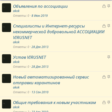
З
З
Объявления по ассоциации
а
а
akok
Ответы
0
8 Июн 2019
к
к
р
р
З
З
Специалисты и Интернет-ресурсы
ы
е
а
а
некоммерческой добровольной АССОЦИАЦИИ
т
п
к
к
VIRUSNET
а
л
р
р
е
akok
ы
е
Ответы
0
28 Дек 2013
н
т
п
о
З
Устав VIRUSNET
а
л
а
е
akok
Ответы
0
28 Дек 2013
к
н
р
о
З
З
Новый автоматизированный сервис
е
а
а
отправки карантинов
п
к
к
akok
л
р
р
Ответы
0
13 Сен 2010
е
ы
е
н
З
З
Общие требования к новым участникам
т
п
о
а
а
akok
а
л
Ответы
2
23 Авг 2010