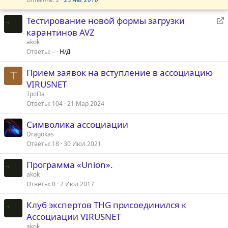
к
к
е
р
р
н
Тестирование новой формы загрузки
ы
е
о
е
карантинов AVZ
т
п
р
akok
а
л
е
Ответы
–
Н/Д
е
а
н
Приём заявок на вступление в ассоциацию
д
Т
о
VIRUSNET
р
е
ТроПа
Ответы
104
21 Мар 2024
с
а
Символика ассоциации
ц
Dragokas
Ответы
18
30 Июл 2021
я
Программа «Union».
akok
Ответы
0
2 Июл 2017
Клуб экспертов THG присоединился к
Ассоциации VIRUSNET
akok