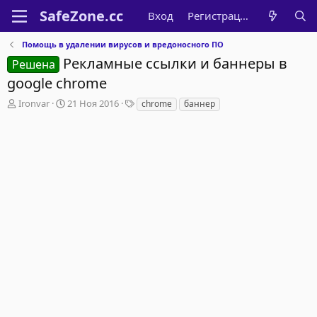
Вход
Регистрация
Помощь в удалении вирусов и вредоносного ПО
Рекламные ссылки и баннеры в
Решена
google chrome
А
Д
Т
Ironvar
21 Ноя 2016
chrome
баннер
в
а
е
т
т
г
о
а
и
р
н
т
а
е
ч
м
а
ы
л
а