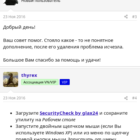
Новый пользователь
и
и
:
23 Ноя 2016
#3
Добрый день!
Ваш совет помог. Стояло какое - то не понятное
дополнение, после его удаления проблема исчезла.
Большое Вам спасибо за помощь и удачи!
thyrex
Ассоциация VN/VIP
VIP
23 Ноя 2016
#4
Загрузите
SecurityCheck by glax24
и сохраните
утилиту на
Рабочем столе
Запустите двойным щелчком мыши (если Вы
используете
Windows XP
) или из меню по щелчку
правой кнопки мыши
Запустить от имени