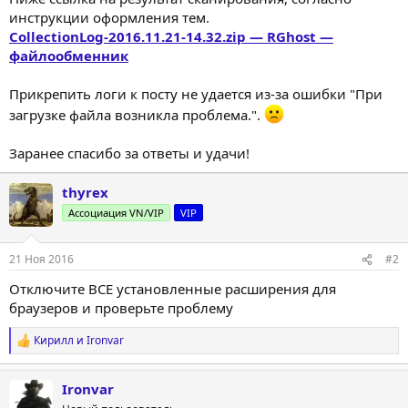
инструкции оформления тем.
CollectionLog-2016.11.21-14.32.zip — RGhost —
файлообменник
Прикрепить логи к посту не удается из-за ошибки "При
загрузке файла возникла проблема.".
Заранее спасибо за ответы и удачи!
thyrex
Ассоциация VN/VIP
VIP
21 Ноя 2016
#2
Отключите ВСЕ установленные расширения для
браузеров и проверьте проблему
Кирилл
и
Ironvar
Р
е
а
Ironvar
к
ц