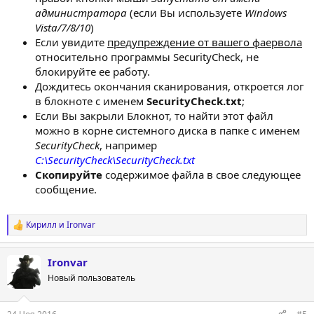
администратора
(если Вы используете
Windows
Vista/7/8/10
)
Если увидите
предупреждение от вашего фаервола
относительно программы SecurityCheck, не
блокируйте ее работу.
Дождитесь окончания сканирования, откроется лог
в блокноте с именем
SecurityCheck.txt
;
Если Вы закрыли Блокнот, то найти этот файл
можно в корне системного диска в папке с именем
SecurityCheck
, например
C:\SecurityCheck\SecurityCheck.txt
Скопируйте
содержимое файла в свое следующее
сообщение.
Кирилл
и
Ironvar
Р
е
а
Ironvar
к
ц
Новый пользователь
и
и
: