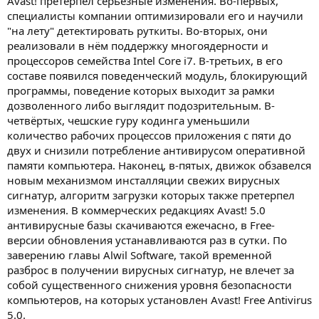
Avast! претерпел серьезные изменения. Во-первых,
специалисты компании оптимизировали его и научили
"на лету" детектировать руткиты. Во-вторых, они
реализовали в нём поддержку многоядерности и
процессоров семейства Intel Core i7. В-третьих, в его
составе появился поведенческий модуль, блокирующий
программы, поведение которых выходит за рамки
дозволенного либо выглядит подозрительным. В-
четвёртых, чешские гуру кодинга уменьшили
количество рабочих процессов приложения с пяти до
двух и снизили потребление антивирусом оперативной
памяти компьютера. Наконец, в-пятых, движок обзавелся
новым механизмом инсталляции свежих вирусных
сигнатур, алгоритм загрузки которых также претерпел
изменения. В коммерческих редакциях Avast! 5.0
антивирусные базы скачиваются ежечасно, в Free-
версии обновления устанавливаются раз в сутки. По
заверению главы Alwil Software, такой временной
разброс в получении вирусных сигнатур, не влечет за
собой существенного снижения уровня безопасности
компьютеров, на которых установлен Avast! Free Antivirus
5.0.