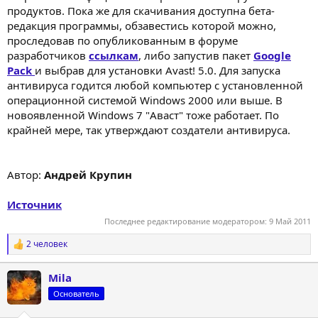
продуктов. Пока же для скачивания доступна бета-
редакция программы, обзавестись которой можно,
проследовав по опубликованным в форуме
разработчиков
ссылкам
, либо запустив пакет
Google
Pack
и выбрав для установки Avast! 5.0. Для запуска
антивируса годится любой компьютер с установленной
операционной системой Windows 2000 или выше. В
новоявленной Windows 7 "Аваст" тоже работает. По
крайней мере, так утверждают создатели антивируса.
Автор:
Андрей Крупин
Источник
Последнее редактирование модератором:
9 Май 2011
2 человек
Р
е
а
Mila
к
ц
Основатель
и
и