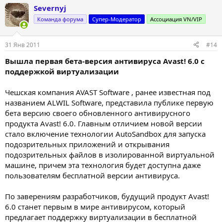
Severnyj
Команда форума
Супер-Модератор
Ассоциация VN/VIP
31 Янв 2011
#14
Вышла первая бета-версия антивируса Avast! 6.0 с
поддержкой виртуализации
Чешская компания AVAST Software , ранее известная под
названием ALWIL Software, представила публике первую
бета версию своего обновленного антивирусного
продукта Avast! 6.0. Главным отличием новой версии
стало включение технологии AutoSandbox для запуска
подозрительных приложений и открывания
подозрительных файлов в изолированной виртуальной
машине, причем эта технология будет доступна даже
пользователям бесплатной версии антивируса.
По заверениям разработчиков, будущий продукт Avast!
6.0 станет первым в мире антивирусом, который
предлагает поддержку виртуализации в бесплатной