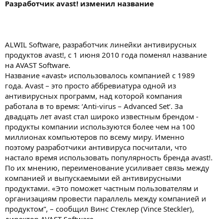
Разработчик avast! изменил название
ALWIL Software, разработчик линейки антивирусных
продуктов avast!, с 1 июня 2010 года поменял название
на AVAST Software.
Название «avast» использовалось компанией с 1989
года. Avast – это просто аббревиатура одной из
антивирусных программ, над которой компания
работала в то время: ‘Anti-virus – Advanced Set‘. За
двадцать лет avast стал широко известным брендом -
продукты компании используются более чем на 100
миллионах компьютеров по всему миру. Именно
поэтому разработчики антивируса посчитали, что
настало время использовать популярность бренда avast!.
По их мнению, переименование усиливает связь между
компанией и выпускаемыми ей антивирусными
продуктами. «Это поможет частным пользователям и
организациям провести параллель между компанией и
продуктом”, – сообщил Винс Стеклер (Vince Steckler),
директор AVAST Software.