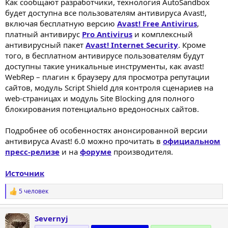
Как сообщают разработчики, технология AutoSandbox
будет доступна все пользователям антивируса Avast!,
включая бесплатную версию
Avast! Free Antivirus
,
платный антивирус
Pro Antivirus
и комплексный
антивирусный пакет
Avast! Internet Security
. Кроме
того, в бесплатном антивирусе пользователям будут
доступны такие уникальные инструменты, как avast!
WebRep – плагин к браузеру для просмотра репутации
сайтов, модуль Script Shield для контроля сценариев на
web-страницах и модуль Site Blocking для полного
блокирования потенциально вредоносных сайтов.
Подробнее об особенностях анонсированной версии
антивируса Avast! 6.0 можно прочитать в
официальном
пресс-релизе
и на
форуме
производителя.
Источник
5 человек
Р
е
а
Severnyj
к
ц