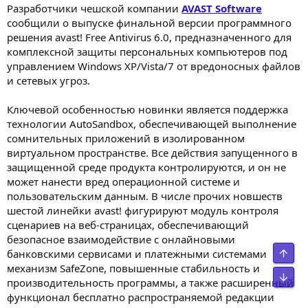
Разработчики чешской компании
AVAST Software
сообщили о выпуске финальной версии программного
решения avast! Free Antivirus 6.0, предназначенного для
комплексной защиты персональных компьютеров под
управлением Windows XP/Vista/7 от вредоносных файлов
и сетевых угроз.
Ключевой особенностью новинки является поддержка
технологии AutoSandbox, обеспечивающей выполнение
сомнительных приложений в изолированном
виртуальном пространстве. Все действия запущенного в
защищенной среде продукта контролируются, и он не
может нанести вред операционной системе и
пользовательским данным. В числе прочих новшеств
шестой линейки avast! фигурируют модуль контроля
сценариев на веб-страницах, обеспечивающий
безопасное взаимодействие с онлайновыми
Свер
банковскими сервисами и платежными системами
механизм SafeZone, повышенные стабильность и
Сниз
производительность программы, а также расширенный
функционал бесплатно распространяемой редакции