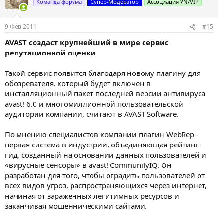
Команда форума
Супер-Модератор
Ассоциация VN/VIP
и
и
:
9 Фев 2011
#15
AVAST создаст крупнейший в мире сервис
репутационной оценки
Такой сервис появится благодаря новому плагину для
обозревателя, который будет включен в
инсталляционный пакет последней версии антивируса
avast! 6.0 и многомиллионной пользовательской
аудитории компании, считают в AVAST Software.
По мнению специалистов компании плагин WebRep -
первая система в индустрии, объединяющая рейтинг-
гид, созданный на основании данных пользователей и
«вирусные сенсоры» в avast! CommunityIQ. Он
разработан для того, чтобы оградить пользователей от
всех видов угроз, распространяющихся через интернет,
начиная от зараженных легитимных ресурсов и
заканчивая мошенническими сайтами.