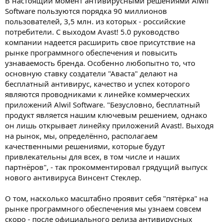
В настоящий момент антивирусными решениями Alwil
Software пользуются порядка 90 миллионов
пользователей, 3,5 млн. из которых - российские
потребители. С выходом Avast! 5.0 руководство
компании надеется расширить свое присутствие на
рынке программного обеспечения и повысить
узнаваемость бренда. Особенно любопытно то, что
основную ставку создатели "Аваста" делают на
бесплатный антивирус, качество и успех которого
являются проводниками к линейке коммерческих
приложений Alwil Software. "Безусловно, бесплатный
продукт является нашим ключевым решением, однако
он лишь открывает линейку приложений Avast!. Выходя
на рынок, мы, определённо, располагаем
качественными решениями, которые будут
привлекательны для всех, в том числе и наших
партнёров", - так прокомментировал грядущий выпуск
нового антивируса Винсент Стеклер.
О том, насколько масштабно проявит себя "пятёрка" на
рынке программного обеспечения мы узнаем совсем
скоро - после официального релиза антивирусных