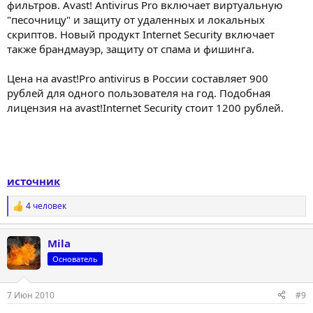
фильтров. Avast! Antivirus Pro включает виртуальную
"песочницу" и защиту от удаленных и локальных
скриптов. Новый продукт Internet Security включает
также брандмауэр, защиту от спама и фишинга.
Цена на avast!Pro antivirus в России составляет 900
рублей для одного пользователя на год. Подобная
лицензия на avast!Internet Security стоит 1200 рублей.
источник
4 человек
Р
е
а
Mila
к
ц
Основатель
и
и
:
7 Июн 2010
#9