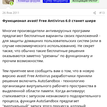
Команда форума
Супер-Модератор
Ассоциация VN/VIP
26 Янв 2011
#13
Функционал avast! Free Antivirus 6.0 станет шире
Многие производители антивирусных программ
предлагают бесплатные варианты своих приложений -
для защиты домашних пользовательских систем (или в
случае некоммерческого использования). Не секрет
также, что обычно такие бесплатные решения
оказываются заметно "урезаны" по функционалу и
прочим возможностям.
Тем приятнее мне сообщить вам о том, что в новую
версию avast! Free Antivirus разработчики приняли
решение включить AutoSandbox - технологию
организации виртуального рабочего пространства в
выделенной области памяти. Когда антивирус
сталкивается с запуском незнакомого подозрительного
процесса, функция AutoSandbox предлагает
"виртуальный" запуск этого процесса, который