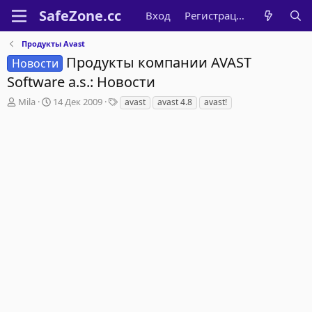
Вход
Регистрация
Продукты Avast
Продукты компании AVAST
Новости
Software a.s.: Новости
А
Д
Т
Mila
14 Дек 2009
avast
avast 4.8
avast!
в
а
е
т
т
г
о
а
и
р
н
т
а
е
ч
м
а
ы
л
а