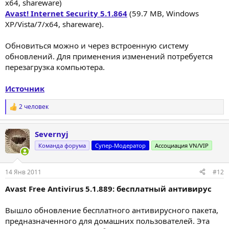
х64, shareware)
Avast! Internet Security 5.1.864
(59.7 MB, Windows
XP/Vista/7/х64, shareware).
Обновиться можно и через встроенную систему
обновлений. Для применения изменений потребуется
перезагрузка компьютера.
Источник
2 человек
Р
е
а
Severnyj
к
ц
Команда форума
Супер-Модератор
Ассоциация VN/VIP
и
и
:
14 Янв 2011
#12
Avast Free Antivirus 5.1.889: бесплатный антивирус
Вышло обновление бесплатного антивирусного пакета,
предназначенного для домашних пользователей. Эта