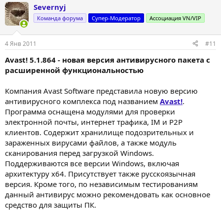
а
Severnyj
к
ц
Команда форума
Супер-Модератор
Ассоциация VN/VIP
и
и
:
4 Янв 2011
#11
Avast! 5.1.864 - новая версия антивирусного пакета с
расширенной функциональностью
Компания Avast Software представила новую версию
антивирусного комплекса под названием
Avast!
.
Программа оснащена модулями для проверки
электронной почты, интернет трафика, IM и P2P
клиентов. Содержит хранилище подозрительных и
зараженных вирусами файлов, а также модуль
сканирования перед загрузкой Windows.
Поддерживаются все версии Windows, включая
архитектуру х64. Присутствует также русскоязычная
версия. Кроме того, по независимым тестированиям
данный антивирус можно рекомендовать как основное
средство для защиты ПК.