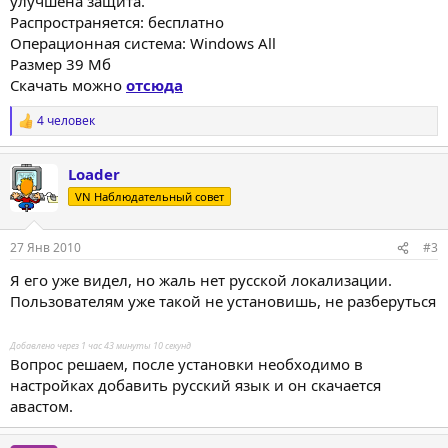
улучшена защита.
Распространяется: бесплатно
Операционная система: Windows All
Размер 39 Мб
Скачать можно
отсюда
4 человек
Р
е
а
Loader
к
ц
VN Наблюдательный совет
и
и
:
27 Янв 2010
#3
Я его уже видел, но жаль нет русской локализации.
Пользователям уже такой не установишь, не разберуться
Добавлено через 1 час 43 минуты 10 секунд
Вопрос решаем, после установки необходимо в
настройках добавить русский язык и он скачается
авастом.