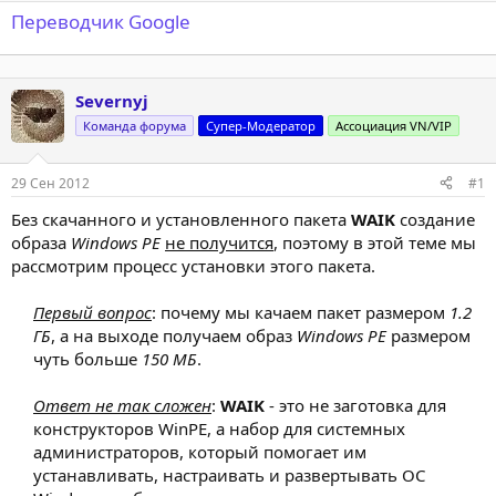
Переводчик Google
Severnyj
Команда форума
Супер-Модератор
Ассоциация VN/VIP
29 Сен 2012
#1
Без скачанного и установленного пакета
WAIK
создание
образа
Windows PE
не получится
, поэтому в этой теме мы
рассмотрим процесс установки этого пакета.
Первый вопрос
: почему мы качаем пакет размером
1.2
ГБ
, а на выходе получаем образ
Windows PE
размером
чуть больше
150 МБ
.
Ответ не так сложен
:
WAIK
- это не заготовка для
конструкторов WinPE, а набор для системных
администраторов, который помогает им
устанавливать, настраивать и развертывать ОС