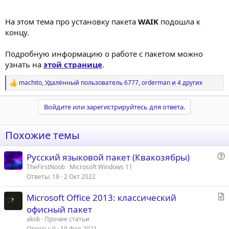
На этом тема про установку пакета
WAIK
подошла к
концу.
Подробную информацию о работе с пакетом можно
узнать на
этой странице
.
machito
,
Удалённый пользователь 6777
,
orderman
и 4 других
Р
е
а
Войдите или зарегистрируйтесь для ответа.
к
ц
и
Похожие темы
и
:
Русский языковой пакет (Квакозябры)
о
TheFirstNoob
Microsoft Windows 11
Ответы
18
2 Окт 2022
п
р
С
Microsoft Office 2013: классический
о
т
офисный пакет
с
а
akok
Прочие статьи
т
Ответы
0
19 Фев 2021