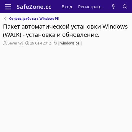
Вход
Регистрация
Основы работы с Windows PE
Пакет автоматической установки Windows
(WAIK) - установка и обновление.
А
Д
Т
Severnyj
29 Сен 2012
windows pe
в
а
е
т
т
г
о
а
и
р
н
т
а
е
ч
м
а
ы
л
а