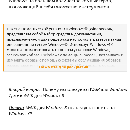
Windows на большом количестве компьютеров,
включающий в себя множество инструментов.​
Пакет автоматической установки Windows® (Windows AIK)
представляет собой набор средств и документации,
предназначенной для поддержки настройки и развертывания
операционных систем Windows®. Используя Windows AIK,
можно автоматизировать процессы установки Windows,
записывать образы Windows с помощью ImageX, настраивать и
изменять образы с помощью системы обслуживания образов
развертывания и управления ими (DISM), создавать образы
Нажмите для раскрытия...
среды предустановки Windows и переносить профили и
данные пользователей с использованием средства миграции
пользовательской среды. Windows AIK также включает
средство управления активацией корпоративных лицензий
Второй вопрос
: Почему используется
WAIK
для
Windows
(VAMT), которое позволяет ИТ-специалистам автоматизировать
7
, а не
WAIK
для
Windows 8
процесс активации многопользовательских лицензий и
централизованно управлять им с помощью ключа
Ответ
:
WAIK
для
Windows 8
нельзя установить на
многократной активации (MAK).
Windows XP
.​