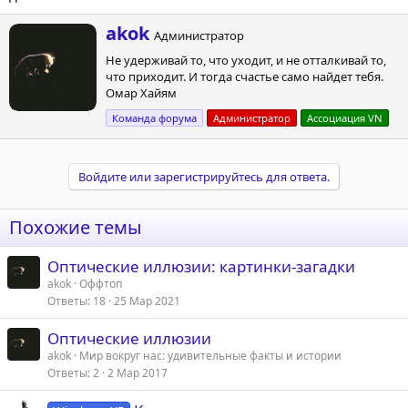
А
akok
Администратор
в
Не удерживай то, что уходит, и не отталкивай то,
т
что приходит. И тогда счастье само найдет тебя.
о
Омар Хайям
р
Команда форума
Администратор
Ассоциация VN
Войдите или зарегистрируйтесь для ответа.
Похожие темы
Оптические иллюзии: картинки-загадки
akok
Оффтоп
Ответы
18
25 Мар 2021
Оптические иллюзии
akok
Мир вокруг нас: удивительные факты и истории
Ответы
2
2 Мар 2017