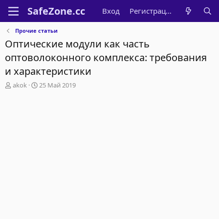
Вход
Регистрация
Прочие статьи
Оптические модули как часть
оптоволоконного комплекса: требования
и характеристики
А
Д
akok
25 Май 2019
в
а
т
т
о
а
р
н
т
а
е
ч
м
а
ы
л
а