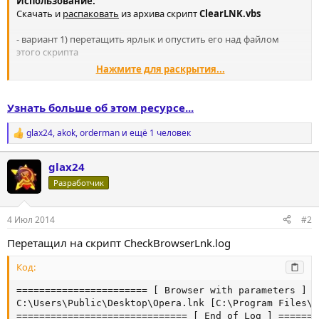
Использование:
Скачать и
распаковать
из архива скрипт
ClearLNK.vbs
- вариант 1) перетащить ярлык и опустить его над файлом
этого скрипта
Нажмите для раскрытия...
- вариант 2) перетащить на скрипт текстовый лог программы
CheckBrowserLNK
(
CheckBrowserLnk.log
)
Узнать больше об этом ресурсе...
- вариант 3) запустить этот скрипт и
ввести путь и имя...
glax24
,
akok
,
orderman
и ещё 1 человек
Р
е
а
glax24
к
ц
Разработчик
и
и
:
4 Июл 2014
#2
Перетащил на скрипт CheckBrowserLnk.log
Код:
======================= [ Browser with parameters ] =
C:\Users\Public\Desktop\Opera.lnk [C:\Program Files\O
============================== [ End of Log ] =======