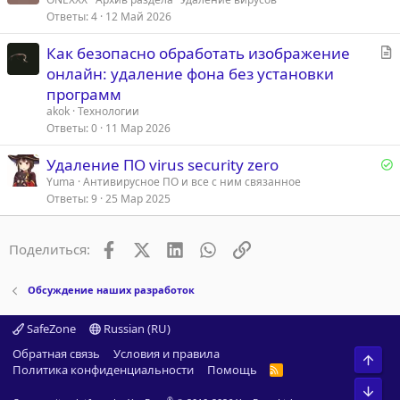
Ответы
4
12 Май 2026
к
р
С
Как безопасно обработать изображение
т
онлайн: удаление фона без установки
т
а
программ
а
т
akok
Технологии
ь
Ответы
0
11 Мар 2026
я
Р
Удаление ПО virus security zero
е
Yuma
Антивирусное ПО и все с ним связанное
Ответы
9
25 Мар 2025
е
Facebook
X (Twitter)
LinkedIn
WhatsApp
Ссылка
Поделиться:
о
Обсуждение наших разработок
SafeZone
Russian (RU)
Обратная связь
Условия и правила
Свер
Политика конфиденциальности
Помощь
R
S
Сниз
S
®