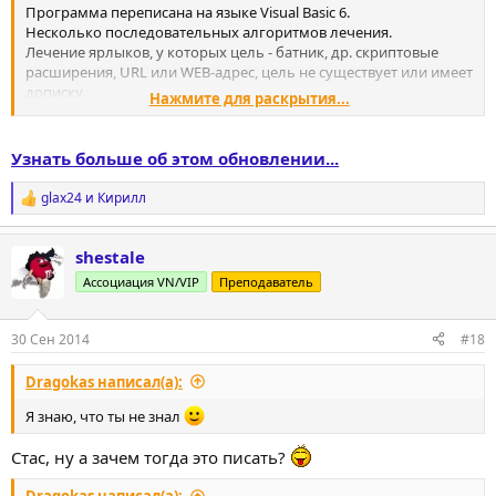
Программа переписана на языке Visual Basic 6.
Несколько последовательных алгоритмов лечения.
Лечение ярлыков, у которых цель - батник, др. скриптовые
расширения, URL или WEB-адрес, цель не существует или имеет
дописку.
Нажмите для раскрытия...
Лечение небраузерных ярлыков (эвристик - вероятность успеха
лечения 50 %).
Ярлык удаляется, если цель установить не удалось.
Узнать больше об этом обновлении...
glax24
и
Кирилл
Р
е
а
shestale
к
ц
Ассоциация VN/VIP
Преподаватель
и
и
:
30 Сен 2014
#18
Dragokas написал(а):
Я знаю, что ты не знал
Стас, ну а зачем тогда это писать?
Dragokas написал(а):