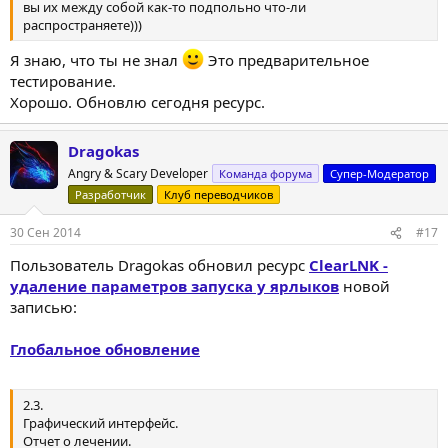
вы их между собой как-то подпольно что-ли
распространяете)))
Я знаю, что ты не знал
Это предварительное
тестирование.
Хорошо. Обновлю сегодня ресурс.
Dragokas
Angry & Scary Developer
Команда форума
Супер-Модератор
Разработчик
Клуб переводчиков
30 Сен 2014
#17
Пользователь Dragokas обновил ресурс
ClearLNK -
удаление параметров запуска у ярлыков
новой
записью:
Глобальное обновление
2.3.
Графический интерфейс.
Отчет о лечении.