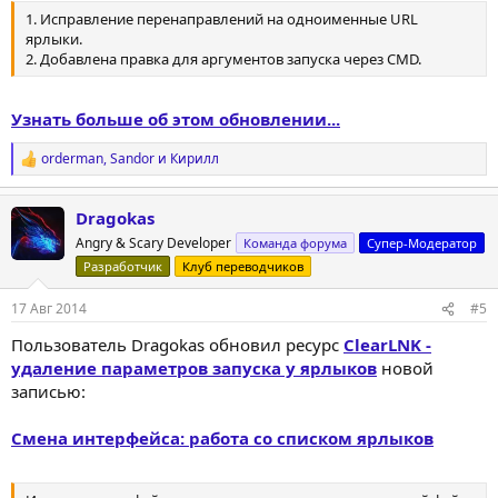
1. Исправление перенаправлений на одноименные URL
ярлыки.
2. Добавлена правка для аргументов запуска через CMD.
Узнать больше об этом обновлении...
orderman
,
Sandor
и
Кирилл
Р
е
а
Dragokas
к
ц
Angry & Scary Developer
Команда форума
Супер-Модератор
и
Разработчик
Клуб переводчиков
и
:
17 Авг 2014
#5
Пользователь Dragokas обновил ресурс
ClearLNK -
удаление параметров запуска у ярлыков
новой
записью:
Смена интерфейса: работа со списком ярлыков