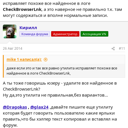
исправляет похоже все найденное в логе
CheckBrowserLnk
, а это наверное не правильно т.к. там
могут содержаться и вполне нормальные записи.
Кирилл
Команда форума
Администратор
Ассоциация VN
26 Авг 2014
#11
mike 1 написал(а):
даже если это и так все равно утилита исправляет похоже все
найденное в логе CheckBrowserLnk,
А ты тоже говоришь юзеру - удалите все найденное в
CheckBrowserLnk?
Ну да,это утилита не правильная,без вариантов...
@Dragokas
,
@glax24
,давайте пишите еще утилиту
которая будет говорить пользователю какие ярлыки
править,что бы хэлпер текст копировал и вставлял на
форум.