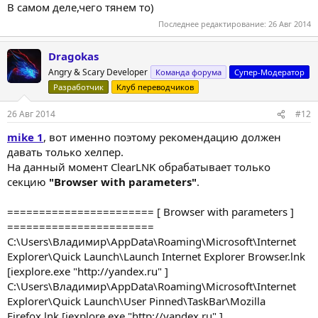
В самом деле,чего тянем то)
Последнее редактирование:
26 Авг 2014
Dragokas
Angry & Scary Developer
Команда форума
Супер-Модератор
Разработчик
Клуб переводчиков
26 Авг 2014
#12
mike 1
, вот именно поэтому рекомендацию должен
давать только хелпер.
На данный момент ClearLNK обрабатывает только
секцию
"Browser with parameters"
.
======================= [ Browser with parameters ]
=======================
C:\Users\Владимир\AppData\Roaming\Microsoft\Internet
Explorer\Quick Launch\Launch Internet Explorer Browser.lnk
[iexplore.exe "http://yandex.ru" ]
C:\Users\Владимир\AppData\Roaming\Microsoft\Internet
Explorer\Quick Launch\User Pinned\TaskBar\Mozilla
Firefox.lnk [iexplore.exe "http://yandex.ru" ]