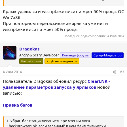
Ярлык удалился и wscript.exe висит и жрет 50% проца. ОС
Win7x86.
При повторном перетаскивание ярлыка уже нет и
wscript.exe висит и жрет 50% проца.
Последнее редактирование:
4 Июл 2014
Dragokas
Angry & Scary Developer
Команда форума
Супер-Модератор
Разработчик
Клуб переводчиков
4 Июл 2014
#3
Пользователь Dragokas обновил ресурс
ClearLNK -
удаление параметров запуска у ярлыков
новой
записью:
Правка багов
1. Убран баг с зацикливанием при чтении лога
CheckBrowserLnk, если заданный в нем файл физически