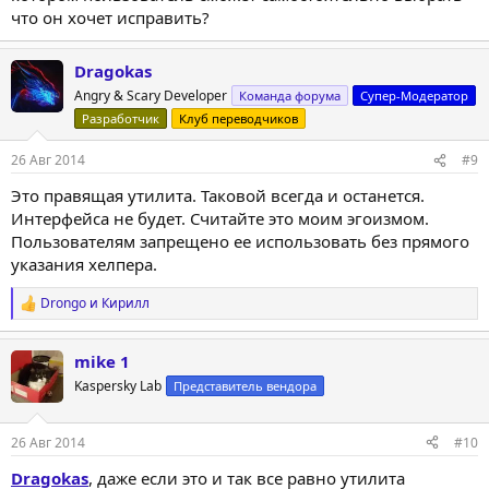
что он хочет исправить?
Dragokas
Angry & Scary Developer
Команда форума
Супер-Модератор
Разработчик
Клуб переводчиков
26 Авг 2014
#9
Это правящая утилита. Таковой всегда и останется.
Интерфейса не будет. Считайте это моим эгоизмом.
Пользователям запрещено ее использовать без прямого
указания хелпера.
Drongo
и
Кирилл
Р
е
а
mike 1
к
ц
Kaspersky Lab
Представитель вендора
и
и
:
26 Авг 2014
#10
Dragokas
, даже если это и так все равно утилита