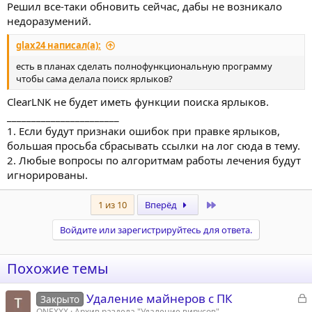
Решил все-таки обновить сейчас, дабы не возникало
недоразумений.
glax24 написал(а):
есть в планах сделать полнофункциональную программу
чтобы сама делала поиск ярлыков?
ClearLNK не будет иметь функции поиска ярлыков.
_______________________
1. Если будут признаки ошибок при правке ярлыков,
большая просьба сбрасывать ссылки на лог сюда в тему.
2. Любые вопросы по алгоритмам работы лечения будут
игнорированы.
Last
1 из 10
Вперёд
Войдите или зарегистрируйтесь для ответа.
Похожие темы
З
Удаление майнеров с ПК
Закрыто
а
ONEXXX
Архив раздела "Удаление вирусов"