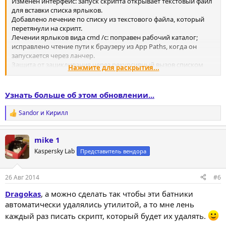
Изменен интерфейс: запуск скрипта открывает текстовый файл
для вставки списка ярлыков.
Добавлено лечение по списку из текстового файла, который
перетянули на скрипт.
Лечении ярлыков вида cmd /c: поправен рабочий каталог;
исправлено чтение пути к браузеру из App Paths, когда он
запускается через ланчер.
Защита от зацикливания через рекурсивный вызов списком
Нажмите для раскрытия...
ярлыков самого себя.
Обход ошибки, когда движок форума вставляет лишний
пробел в путь выложенного хелпером лога.
Узнать больше об этом обновлении...
Инструкция обновлена.
Sandor
и
Кирилл
Р
е
а
mike 1
к
ц
Kaspersky Lab
Представитель вендора
и
и
:
26 Авг 2014
#6
Dragokas
, а можно сделать так чтобы эти батники
автоматически удалялись утилитой, а то мне лень
каждый раз писать скрипт, который будет их удалять.