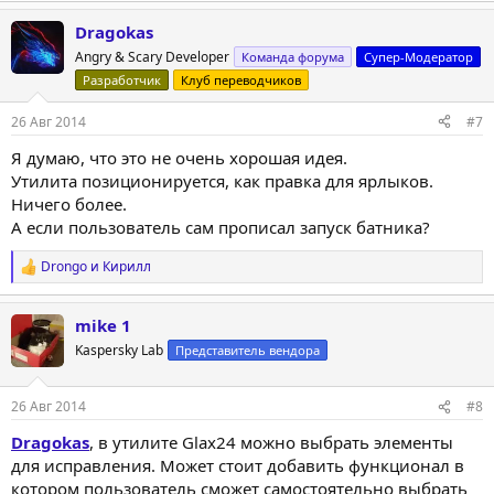
Dragokas
Angry & Scary Developer
Команда форума
Супер-Модератор
Разработчик
Клуб переводчиков
26 Авг 2014
#7
Я думаю, что это не очень хорошая идея.
Утилита позиционируется, как правка для ярлыков.
Ничего более.
А если пользователь сам прописал запуск батника?
Drongo
и
Кирилл
Р
е
а
mike 1
к
ц
Kaspersky Lab
Представитель вендора
и
и
:
26 Авг 2014
#8
Dragokas
, в утилите Glax24 можно выбрать элементы
для исправления. Может стоит добавить функционал в
котором пользователь сможет самостоятельно выбрать