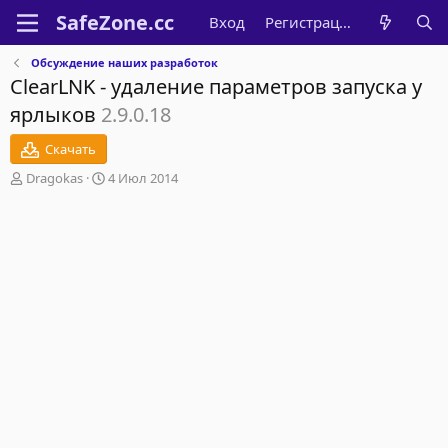
Вход
Регистрация
Обсуждение наших разработок
ClearLNK - удаление параметров запуска у
ярлыков
2.9.0.18
Скачать
А
Д
Dragokas
4 Июл 2014
в
а
т
т
о
а
р
н
т
а
е
ч
м
а
ы
л
а