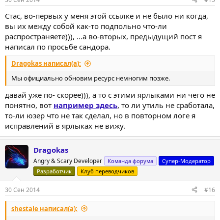
Стас, во-первых у меня этой ссылке и не было ни когда,
вы их между собой как-то подпольно что-ли
распространяете))), ...а во-вторых, предыдущий пост я
написал по просьбе сандора.
Dragokas написал(а):
Мы официально обновим ресурс немногим позже.
давай уже по- скорее))), а то с этими ярлыками ни чего не
понятно, вот
например здесь
, то ли утиль не сработала,
то-ли юзер что не так сделал, но в повторном логе я
исправлений в ярлыках не вижу.
Dragokas
Angry & Scary Developer
Команда форума
Супер-Модератор
Разработчик
Клуб переводчиков
30 Сен 2014
#16
shestale написал(а):