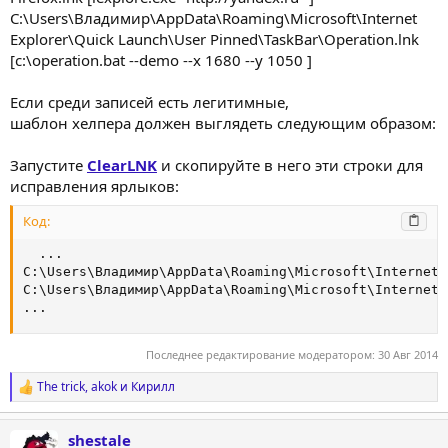
C:\Users\Владимир\AppData\Roaming\Microsoft\Internet
Explorer\Quick Launch\User Pinned\TaskBar\Operation.lnk
[c:\operation.bat --demo --x 1680 --y 1050 ]
Если среди записей есть легитимные,
шаблон хелпера должен выглядеть следующим образом:
Запустите
ClearLNK
и скопируйте в него эти строки для
исправления ярлыков:
Код:
  ...

C:\Users\Владимир\AppData\Roaming\Microsoft\Internet 
C:\Users\Владимир\AppData\Roaming\Microsoft\Internet 
...
Последнее редактирование модератором:
30 Авг 2014
The trick
,
akok
и
Кирилл
Р
е
а
shestale
к