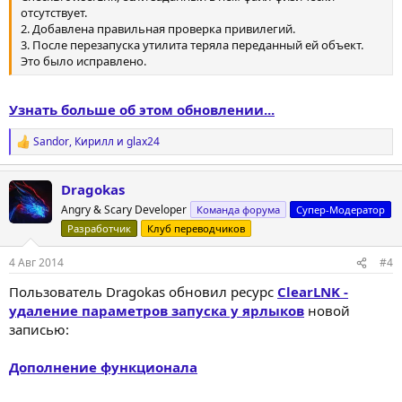
отсутствует.
2. Добавлена правильная проверка привилегий.
3. После перезапуска утилита теряла переданный ей объект.
Это было исправлено.
Узнать больше об этом обновлении...
Sandor
,
Кирилл
и
glax24
Р
е
а
Dragokas
к
ц
Angry & Scary Developer
Команда форума
Супер-Модератор
и
Разработчик
Клуб переводчиков
и
:
4 Авг 2014
#4
Пользователь Dragokas обновил ресурс
ClearLNK -
удаление параметров запуска у ярлыков
новой
записью:
Дополнение функционала