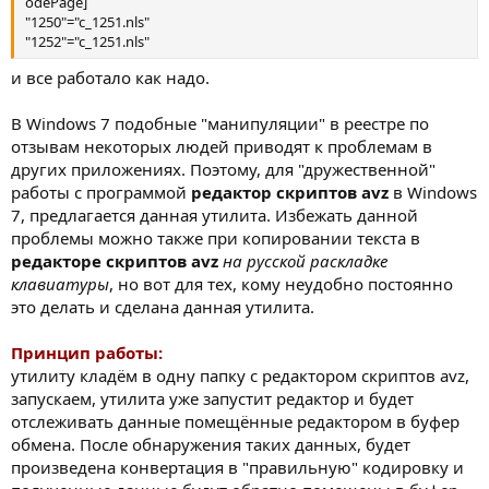
odePage]
"1250"="c_1251.nls"
"1252"="c_1251.nls"
и все работало как надо.
В Windows 7 подобные "манипуляции" в реестре по
отзывам некоторых людей приводят к проблемам в
других приложениях. Поэтому, для "дружественной"
работы с программой
редактор скриптов avz
в Windows
7, предлагается данная утилита. Избежать данной
проблемы можно также при копировании текста в
редакторе скриптов avz
на русской раскладке
клавиатуры
, но вот для тех, кому неудобно постоянно
это делать и сделана данная утилита.
Принцип работы:
утилиту кладём в одну папку с редактором скриптов avz,
запускаем, утилита уже запустит редактор и будет
отслеживать данные помещённые редактором в буфер
обмена. После обнаружения таких данных, будет
произведена конвертация в "правильную" кодировку и