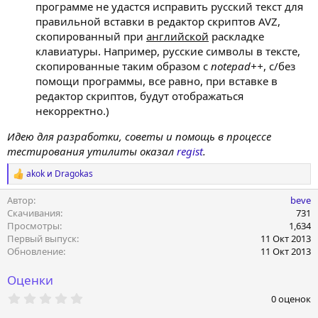
программе не удастся исправить русский текст для
правильной вставки в редактор скриптов AVZ,
скопированный при
английской
раскладке
клавиатуры. Например, русские символы в тексте,
скопированные таким образом с
notepad++
, с/без
помощи программы, все равно, при вставке в
редактор скриптов, будут отображаться
некорректно.)
Идею для разработки, советы и помощь в процессе
тестирования утилиты оказал
regist
.
akok
и
Dragokas
Р
е
Автор
beve
а
к
Скачивания
731
ц
Просмотры
1,634
и
Первый выпуск
11 Окт 2013
и
Обновление
11 Окт 2013
:
Оценки
0
0 оценок
.