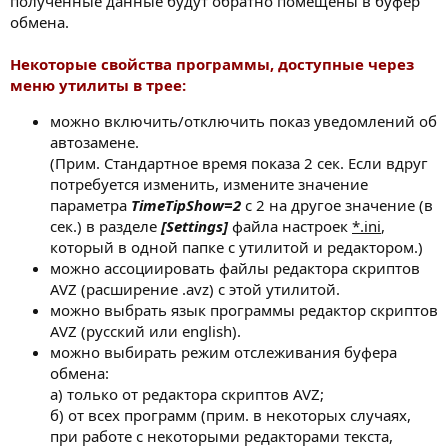
полученные данные будут обратно помещены в буфер
обмена.
Некоторые свойства программы, доступные через
меню утилиты в трее:
можно включить/отключить показ уведомлений об
автозамене.
(Прим. Стандартное время показа 2 сек. Если вдруг
потребуется изменить, измените значение
параметра
TimeTipShow=2
с 2 на другое значение (в
сек.) в разделе
[Settings]
файла настроек
*.ini
,
который в одной папке с утилитой и редактором.)
можно ассоциировать файлы редактора скриптов
AVZ (расширение .avz) с этой утилитой.
можно выбрать язык программы редактор скриптов
AVZ (русский или english).
можно выбирать режим отслеживания буфера
обмена:
а) только от редактора скриптов AVZ;
б) от всех программ (прим. в некоторых случаях,
при работе с некоторыми редакторами текста,