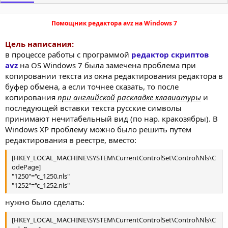
Помощник редактора avz на Windows 7
Цель написания:
в процессе работы с программой
редактор скриптов
avz
на OS Windows 7 была замечена проблема при
копировании текста из окна редактирования редактора в
буфер обмена, а если точнее сказать, то после
копирования
при английской раскладке клавиатуры
и
последующей вставки текста русские символы
принимают нечитабельный вид (по нар. кракозябры). В
Windows XP проблему можно было решить путем
редактирования в реестре, вместо:
[HKEY_LOCAL_MACHINE\SYSTEM\CurrentControlSet\Control\Nls\C
odePage]
"1250"="c_1250.nls"
"1252"="c_1252.nls"
нужно было сделать:
[HKEY_LOCAL_MACHINE\SYSTEM\CurrentControlSet\Control\Nls\C