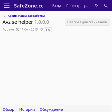
Вход
Регистрация
Архив. Наши разработки
Avz se helper
1.0.0.0
Нет прав для скачивания
А
Д
Т
beve
11 Окт 2013
avz
в
а
е
т
т
г
о
а
и
р
с
о
з
д
а
н
и
я
Обзор
История
Обсуждение