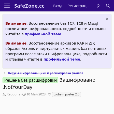
Вход
Регистрация
Внимание.
Восстановление баз 1С7, 1C8 и Mssql
после атаки шифровальщика, подробности и отзывы
читайте в
профильной теме
.
Внимание.
Восстановление архивов RAR и ZIP,
образов Acronis и виртуальных машин, баз почтовых
программ после атаки шифровальщика, подробности
и отзывы читайте в
профильной теме
.
Вирусы-шифровальщики и расшифровка файлов
Зашифровано
Решена без расшифровки
.NotYourDay
А
Д
Т
Repoons
10 Май 2023
globeimposter 2.0
в
а
е
т
т
г
о
а
и
р
н