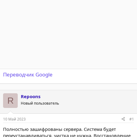
т
а
е
ч
м
а
ы
л
а
Переводчик Google
Repoons
R
Новый пользователь
10 Май 2023
#1
Полностью зашифрованы сервера. Система будет
переустанавливаться, чистка не нужна. Восстановление