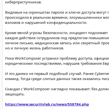
киберпреступников.
Видимые на скриншотах пароли и ключи доступа могут 
происходила в реальном времени, злоумышленники могл
взломов и нарушений конфиденциальности.
Кроме явной угрозы безопасности, инцидент поднимает
каждое действие сотрудников под предлогом повышения
личное письмо, медицинская запись или секретный прое
но и личную жизнь работников.
Пока WorkComposer устранил проблему доступа, официал
юридическими последствиями, нарушив требования Евро
И это далеко не первый подобный случай. Ранее Cyber
команд. Тогда среди слитых данных также оказались пи
Скандал с WorkComposer наглядно показывает: без долж
защищать.
https://www.securitylab.ru/news/558784.php