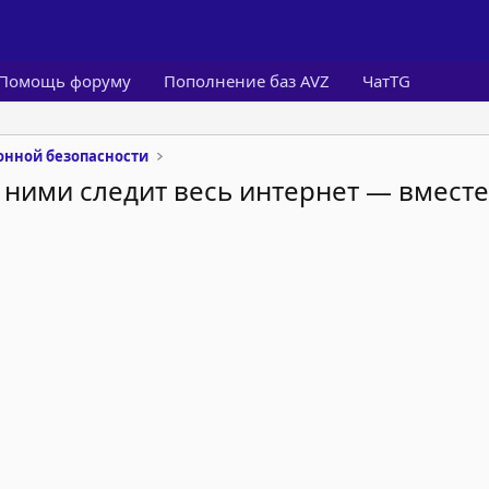
Помощь форуму
Пополнение баз AVZ
ЧатTG
нной безопасности
 ними следит весь интернет — вместе