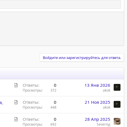
Войдите или зарегистрируйтесь для ответа.
С
Ответы
0
13 Янв 2026
т
Просмотры
372
akok
а
С
я.
Ответы
0
21 Ноя 2025
т
т
Просмотры
448
akok
ь
а
я
С
Ответы
0
28 Апр 2025
т
т
Просмотры
692
Severnyj
ь