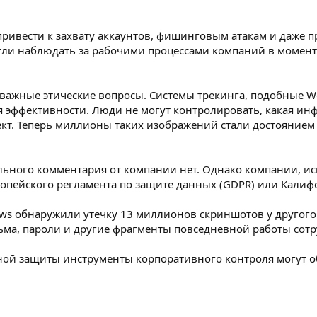
привести к захвату аккаунтов, фишинговым атакам и даже
и наблюдать за рабочими процессами компаний в момент 
 важные этические вопросы. Системы трекинга, подобные W
 эффективности. Люди не могут контролировать, какая инф
кт. Теперь миллионы таких изображений стали достоянием
ьного комментария от компании нет. Однако компании, ис
пейского регламента по защите данных (GDPR) или Калифор
news обнаружили утечку 13 миллионов скриншотов у другог
сьма, пароли и другие фрагменты повседневной работы сот
ной защиты инструменты корпоративного контроля могут об