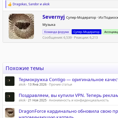
Dragokas
,
Sandor
и
akok
Р
е
а
А
Severnyj
Супер-Модератор
·
Из
Подмос
к
в
ц
Музыка
т
и
о
и
Команда форума
Супер-Модератор
Ассоциац
р
:
Сообщения
6,539
Реакции
6,213
Похожие темы
Термокружка Contigo — оригинальное качес
akok
13 Янв 2026
Прочие статьи
Поздравляем, вы купили VPN. Теперь рекламн
akok
21 Ноя 2025
Анонимность и конфиденциальность
DragonForce кардинально обновила свою пр
напоминающую картель.