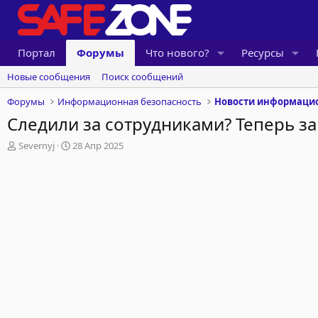
Портал
Форумы
Что нового?
Ресурсы
Новые сообщения
Поиск сообщений
Форумы
Информационная безопасность
Новости информацио
Следили за сотрудниками? Теперь за
А
Д
Severnyj
28 Апр 2025
в
а
т
т
о
а
р
н
т
а
е
ч
м
а
ы
л
а