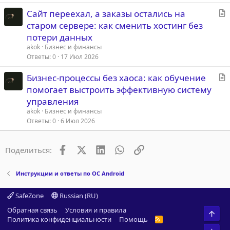
я
С
Сайт переехал, а заказы остались на
т
старом сервере: как сменить хостинг без
а
потери данных
т
akok
Бизнес и финансы
ь
Ответы
0
17 Июл 2026
я
С
Бизнес-процессы без хаоса: как обучение
т
помогает выстроить эффективную систему
а
управления
т
akok
Бизнес и финансы
ь
Ответы
0
6 Июл 2026
я
Facebook
X (Twitter)
LinkedIn
WhatsApp
Ссылка
Поделиться:
Инструкции и ответы по ОС Android
SafeZone
Russian (RU)
Обратная связь
Условия и правила
Свер
Политика конфиденциальности
Помощь
R
S