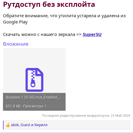
Рутдоступ без эксплойта
Обратите внимание, что утилита устарела и удалена из
Google Play
Скачать можно с нашего зеркала =>
SuperSU
Вложения
Busybox-1.25-SELinux_Enabled_arm.zip
651.9 KB · Просмотры: 1
Последнее редактирование модератором:
23 Май 2024
akok
,
Guest
и
Кирилл
Р
е