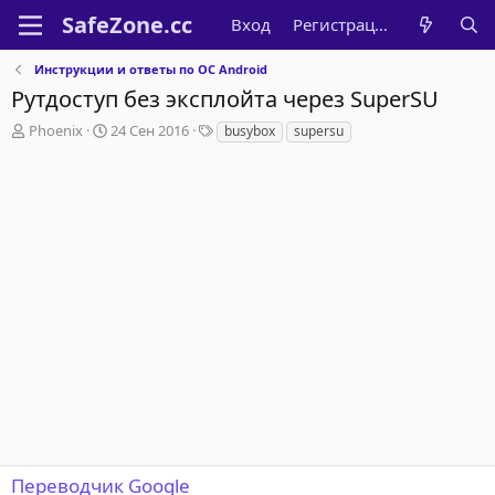
Вход
Регистрация
Инструкции и ответы по ОС Android
Рутдоступ без эксплойта через SuperSU
А
Д
Т
Phoenix
24 Сен 2016
busybox
supersu
в
а
е
т
т
г
о
а
и
р
н
т
а
е
ч
м
а
ы
л
а
Переводчик Google