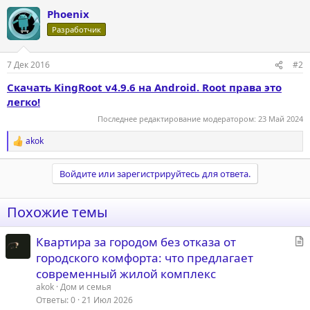
а
Phoenix
к
ц
Разработчик
и
и
:
7 Дек 2016
#2
Скачать KingRoot v4.9.6 на Android. Root права это
легко!
Последнее редактирование модератором:
23 Май 2024
akok
Р
е
а
Войдите или зарегистрируйтесь для ответа.
к
ц
и
Похожие темы
и
:
С
Квартира за городом без отказа от
т
городского комфорта: что предлагает
а
современный жилой комплекс
т
akok
Дом и семья
ь
Ответы
0
21 Июл 2026