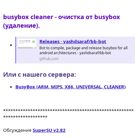
busybox cleaner - очистка от busybox
(удаление).
Releases · yashdsaraf/bb-bot
Bot to compile, package and release busybox for all
android architectures - yashdsaraf/bb-bot
github.com
Или с нашего сервера:
BusyBox (ARM, MIPS, X86, UNIVERSAL, CLEANER)
*****************************************************
******************
Обсуждение
SuperSU v2.82