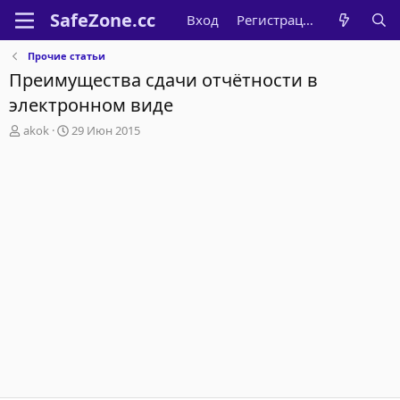
Вход
Регистрация
Прочие статьи
Преимущества сдачи отчётности в
электронном виде
А
Д
akok
29 Июн 2015
в
а
т
т
о
а
р
н
т
а
е
ч
м
а
ы
л
а