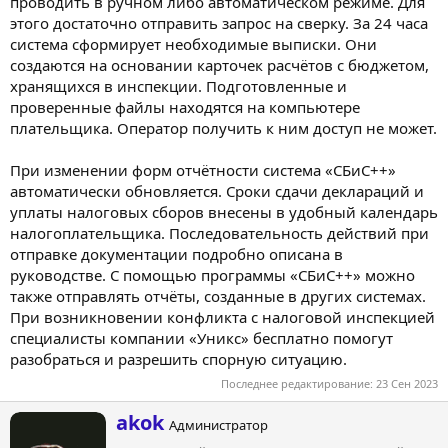
проводить в ручном либо автоматическом режиме. Для
этого достаточно отправить запрос на сверку. За 24 часа
система сформирует необходимые выписки. Они
создаются на основании карточек расчётов с бюджетом,
хранящихся в инспекции. Подготовленные и
проверенные файлы находятся на компьютере
плательщика. Оператор получить к ним доступ не может.
При изменении форм отчётности система «СБиС++»
автоматически обновляется. Сроки сдачи деклараций и
уплаты налоговых сборов внесены в удобный календарь
налогоплательщика. Последовательность действий при
отправке документации подробно описана в
руководстве. С помощью программы «СБиС++» можно
также отправлять отчёты, созданные в других системах.
При возникновении конфликта с налоговой инспекцией
специалисты компании «Уникс» бесплатно помогут
разобраться и разрешить спорную ситуацию.
Последнее редактирование:
23 Сен 2023
А
akok
Администратор
в