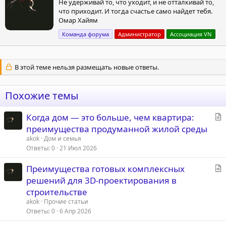
Не удерживай то, что уходит, и не отталкивай то,
т
что приходит. И тогда счастье само найдет тебя.
о
Омар Хайям
р
Команда форума
Администратор
Ассоциация VN
В этой теме нельзя размещать новые ответы.
Похожие темы
С
Когда дом — это больше, чем квартира:
т
преимущества продуманной жилой среды
а
akok
Дом и семья
т
Ответы
0
21 Июл 2026
ь
С
Преимущества готовых комплексных
я
т
решений для 3D-проектирования в
а
строительстве
т
akok
Прочие статьи
ь
Ответы
0
6 Апр 2026
я