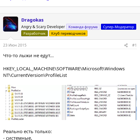
Dragokas
Angry & Scary Developer
Команда форума
Супер-Модератор
Разработчик
Клуб переводчиков
23 Июн 2015
#1
Что-то лыжи не едут...
HKEY_LOCAL_MACHINE\SOFTWARE\Microsoft\Windows
NT\CurrentVersion\ProfileList
Реально есть только:
- системные,