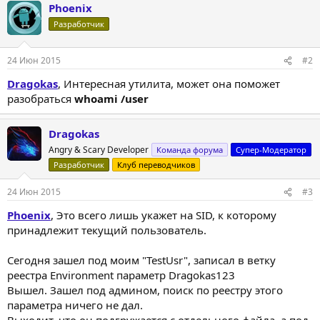
Phoenix
Разработчик
24 Июн 2015
#2
Dragokas
, Интересная утилита, может она поможет
разобраться
whoami /user
Dragokas
Angry & Scary Developer
Команда форума
Супер-Модератор
Разработчик
Клуб переводчиков
24 Июн 2015
#3
Phoenix
, Это всего лишь укажет на SID, к которому
принадлежит текущий пользователь.
Сегодня зашел под моим "TestUsr", записал в ветку
реестра Environment параметр Dragokas123
Вышел. Зашел под админом, поиск по реестру этого
параметра ничего не дал.