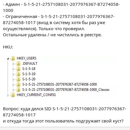
- Админ - S-1-5-21-2757108031-2077976367-87274058-
1000
- Ограниченная - S-1-5-21-2757108031-2077976367-
87274058-1017 (вход в систему хотя бы раз уже
осуществлялся). Только что проверил.
Остальные удалены / не чистились в реестре.
HKU:
Вопрос: куда делся SID S-1-5-21-2757108031-2077976367-
87274058-1017
и откуда тогда этот пользователь подгружает свой куст?