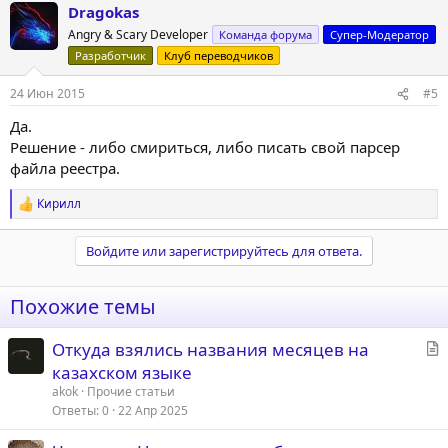
Dragokas
Angry & Scary Developer
Команда форума
Супер-Модератор
Разработчик
Клуб переводчиков
24 Июн 2015
#5
Да.
Решение - либо смириться, либо писать свой парсер
файла реестра.
Кирилл
Р
е
а
Войдите или зарегистрируйтесь для ответа.
к
ц
и
Похожие темы
и
:
С
Откуда взялись названия месяцев на
т
казахском языке
а
akok
Прочие статьи
т
Ответы
0
22 Апр 2025
ь