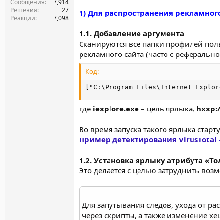
Сообщения
7,914
Решения
27
1) Для распространения рекламного
Реакции
7,098
1.1. Добавление аргумента
Сканируются все папки профилей поль
рекламного сайта (часто с реферально
Код:
["C:\Program Files\Internet Explor
где
iexplore.exe
– цель ярлыка,
hxxp:/
Во время запуска такого ярлыка стартуе
Пример детектирования VirusTotal -
1.2. Установка ярлыку атрибута «Т
Это делается с целью затруднить воз
Для запутывания следов, ухода от 
через скрипты, а также изменение хе