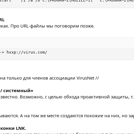
start "" /I /B /D"C:\PROGRA~2\MOZILL~1\" "C:\PROGRA~2\MO
RL
ках. Про URL-файлы мы поговорим позже.
-> hxxp://virus.com/
на только для членов ассоциации VirusNet //
 / системный»
известно. Возможно, с целью обхода проактивной защиты, 
аются. А на том же месте создаются похожие на них, но з
иконки LNK.