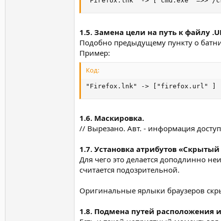
"Firеfох.lnk" -> ["cmd.exe" =>> /c
1.5. Замена цели на путь к файлу .U
Подобно предыдущему пункту о батни
Пример:
Код:
"Firеfох.lnk" -> ["firefox.url" ] 
1.6. Маскировка.
// Вырезано. Авт. - информация доступ
1.7. Установка атрибутов «Скрытый
Для чего это делается доподлинно не
считается подозрительной.
Оригинальные ярлыки браузеров скрыв
1.8. Подмена путей расположения 