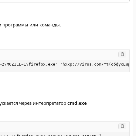
ем программы или команды.
~2\MOZILL~1\firefox.exe" "hxxp://virus.com/"¶(обфусциров
ускается через интерпретатор
cmd.exe