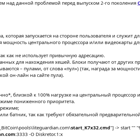
аем над данной проблемой перед выпуском 2-го поколения
C
, которая запускается на стороне пользователя и служит д
уя мощность центрального процессора и/или видеокарты дл
ак как не использует привычную адресацию.
нных для нахождения хешей. Блоки получают от других про
ываются – пулами, от слова «пул») (так, награда за мощно
кой он-лайн на сайте пула).
ычно*, близкой к 100% нагрузке на центральный процессор 
режиме пониженного приоритета.
 режиме;
 или батник, так как требуют обязательной предварительной
_BitCoin\pools\liteguardian.com\
start_K7x32.cmd
"] -> start "
ian.com
:3333 -O Diskretor.1:x