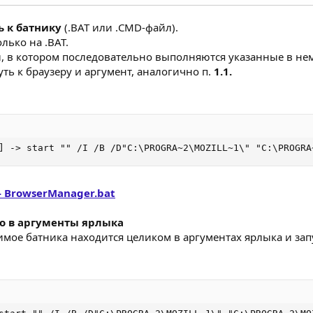
ь к батнику
(.BAT или .CMD-файл).
ько на .BAT.
л, в котором последовательно выполняются указанные в н
ть к браузеру и аргумент, аналогично п.
1.1.
] -> start "" /I /B /D"C:\PROGRA~2\MOZILL~1\" "C:\PROGRA
- BrowserManager.bat
мо в аргументы ярлыка
мое батника находится целиком в аргументах ярлыка и зап