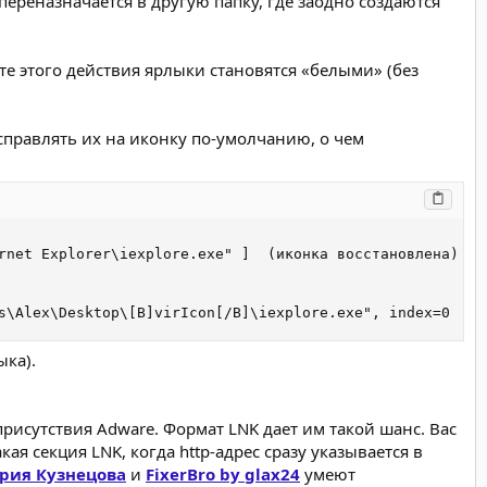
переназначается в другую папку, где заодно создаются
те этого действия ярлыки становятся «белыми» (без
справлять их на иконку по-умолчанию, о чем
rnet Explorer\iexplore.exe" ]  (иконка восстановлена)

s\Alex\Desktop\[B]virIcon[/B]\iexplore.exe", index=0
ыка).
исутствия Adware. Формат LNK дает им такой шанс. Вас
я секция LNK, когда http-адрес сразу указывается в
итрия Кузнецова
и
FixerBro by glax24
умеют