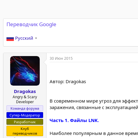
Переводчик Google
Русский
▼
30 Июн 2015
Автор: Dragokas
Dragokas
Angry & Scary
В современном мире угроз для эффек
Developer
заражения, связанные с эксплуатацие
Команда форума
Супер-Модератор
Часть 1. Файлы LNK.
Разработчик
Клуб
Наиболее популярным в данное время 
переводчиков