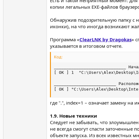
Есть и такой неприятный момент: для 
копии легальных EXE-файлов браузер
Обнаружив подозрительную папку с нед
иконки), на что иногда возникают жа
Программа «
ClearLNK by Dragokas
» 
указывается в итоговом отчете.
Код:
_____________________________ Нача
[ OK ] 1  "C:\Users\Alex\Desktop\I
_________________________ Располож
[ OK ] "C:\Users\Alex\Desktop\Inte
где ".", index=1 – означает замену на 
1.9. Новые техники
Следует не забывать, что злоумышлен
не всегда смогут спасти заточенные п
объекте запуска. Из всех известных 