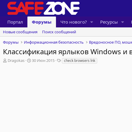
Портал
Форумы
Что нового?
Ресурсы
Новые сообщения
Поиск сообщений
Форумы
Информационная безопасность
Вредоносное ПО, моше
Классификация ярлыков Windows и 
А
Д
Т
Dragokas
30 Июн 2015
check browsers lnk
в
а
е
т
т
г
о
а
и
р
н
т
а
е
ч
м
а
ы
л
а