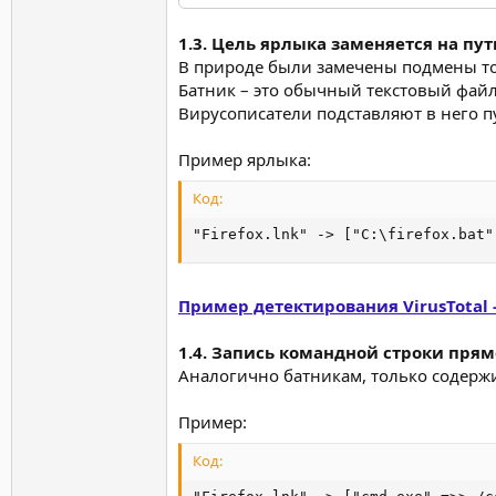
1.3. Цель ярлыка заменяется на пут
В природе были замечены подмены тол
Батник – это обычный текстовый фай
Вирусописатели подставляют в него пу
Пример ярлыка:
Код:
"Firеfох.lnk" -> ["C:\firefox.bat"
Пример детектирования VirusTotal 
1.4. Запись командной строки пря
Аналогично батникам, только содержи
Пример:
Код: