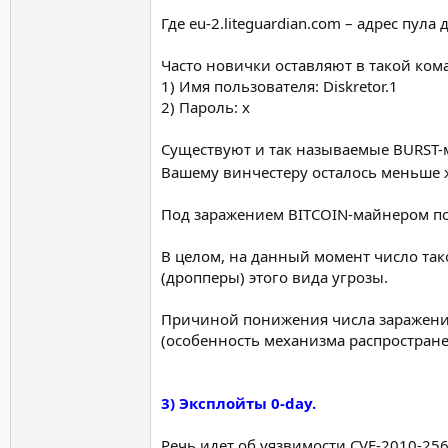
Где eu-2.liteguardian.com – адрес пула
Часто новички оставляют в такой ком
1) Имя пользователя: Diskretor.1
2) Пароль: x
Существуют и так называемые BURST-м
Вашему винчестеру осталось меньше
Под заражением BITCOIN-майнером под
В целом, на данный момент число так
(дропперы) этого вида угрозы.
Причиной понижения числа заражени
(особенность механизма распростране
3) Эксплойты 0-day.
Речь идет об уязвимости CVE-2010-256