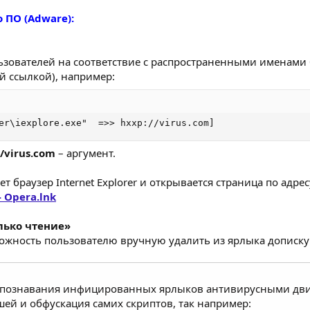
 ПО (Adware):
зователей на соответствие с распространенными именами б
й ссылкой), например:
er\iexplore.exe"  =>> hxxp://virus.com]
/virus.com
– аргумент.
т браузер Internet Explorer и открывается страница по адресу
 Opera.lnk
олько чтение»
можность пользователю вручную удалить из ярлыка дописку
распознавания инфицированных ярлыков антивирусными дв
шей и обфускация самих скриптов, так например: