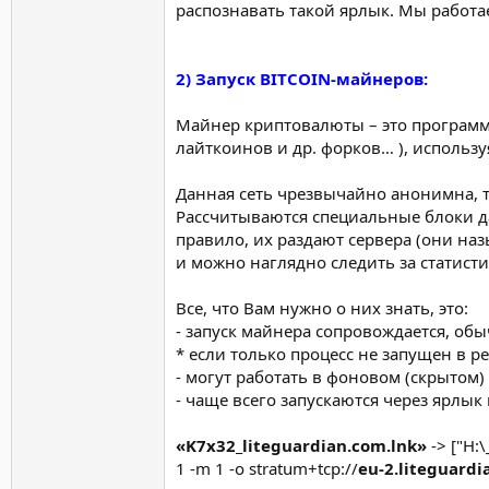
распознавать такой ярлык. Мы работ
2) Запуск BITCOIN-майнеров:
Майнер криптовалюты – это программа
лайткоинов и др. форков… ), использ
Данная сеть чрезвычайно анонимна, т
Рассчитываются специальные блоки да
правило, их раздают сервера (они наз
и можно наглядно следить за статисти
Все, что Вам нужно о них знать, это:
- запуск майнера сопровождается, об
* если только процесс не запущен в 
- могут работать в фоновом (скрытом)
- чаще всего запускаются через ярлык
«K7x32_liteguardian.com.lnk»
-> ["H:\
1 -m 1 -o stratum+tcp://
eu-2.liteguard