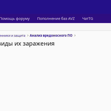
Помощь форуму
Пополнение баз AVZ
ЧатTG
нники и защита
Анализ вредоносного ПО
виды их заражения