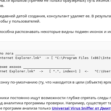
части ярлыков (причем не только браузерных) путь иконок 
ов.
авней датой создания, консультант удаляет ее. В результа
лобы у пользователей.
способна распознавать некоторые видны подмен иконок и и
ло лога ______________________________

nternet Explorer.lnk"  -> [ "C:\Program Files (x86)\Inte
ение иконок ________________________

rnet Explorer.lnk"  ->   [ ".", index=1 ]  <-   "C:\User
иконку по-умолчанию (ту, что находится в цели (объекте) ярл
ники постоянно ищут возможности глубже спрятать следы пр
од аналитика программы проверки. Например, существует така
мне программ анализа только
Universal Virus Sniffer от Дм