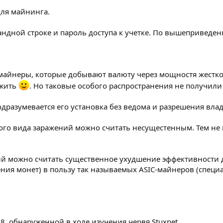
 для майнинга.
андной строке и пароль доступа к учетке. По вышеприведе
айнеры, которые добывают валюту через мощностя жестког
 жить
. Но таковые особого распространения не получили
разумевается его установка без ведома и разрешения влад
ого вида заражений можно считать несущестенным. Тем не 
й можно считать существенное ухудшение эффективности 
ния монет) в пользу так называемых ASIC-майнеров (специ
8, обнаруженной в ходе изучения червя Stuxnet.