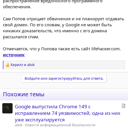
распространение вредоносного программного
обеспечения.
Сам Попов отрицает обвинение и не планирует отдавать
свой домен. По его словам, у Google не может быть
никаких доказательств, что именно с его домена
рассылался спам.
Отмечается, что у Попова также есть сайт lifehacĸer.com.
источник
Кирилл
и
akok
Р
е
а
Войдите или зарегистрируйтесь для ответа.
к
ц
и
Похожие темы
и
:
С
Google выпустила Chrome 149 с
т
исправлением 74 уязвимостей, одна из них
а
уже эксплуатируется
т
akok
Новости информационной безопасности