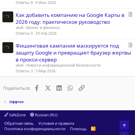
ь
Ответы
0
9 Июн 2026
я
С
Как добавить компанию на Google Карты в
т
2026 году: практическое руководство
а
akok
Бизнес и финансы
т
Ответы
0
29 Апр 2026
ь
С
Фишинговая кампания маскируется под
я
т
защиту Google и превращает браузер жертвы
а
в прокси-сервер
т
akok
Новости информационной безопасности
ь
Ответы
3
3 Мар 2026
я
Facebook
X (Twitter)
LinkedIn
WhatsApp
Ссылка
Поделиться:
Оффтоп
SafeZone
Russian (RU)
Обратная связь
Условия и правила
Свер
Политика конфиденциальности
Помощь
R
S