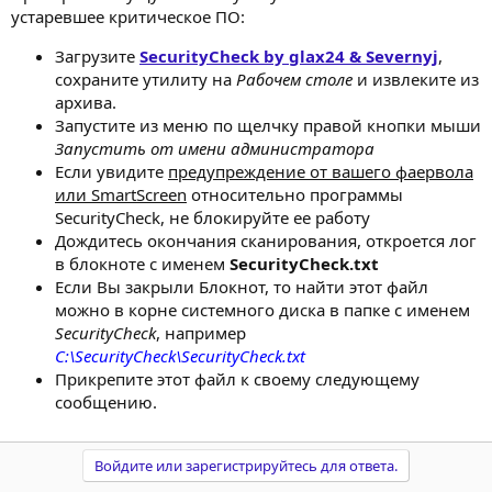
устаревшее критическое ПО:
Загрузите
SecurityCheck by glax24 & Severnyj
,
сохраните утилиту на
Рабочем столе
и извлеките из
архива.
Запустите из меню по щелчку правой кнопки мыши
Запустить от имени администратора
Если увидите
предупреждение от вашего фаервола
или SmartScreen
относительно программы
SecurityCheck, не блокируйте ее работу
Дождитесь окончания сканирования, откроется лог
в блокноте с именем
SecurityCheck.txt
Если Вы закрыли Блокнот, то найти этот файл
можно в корне системного диска в папке с именем
SecurityCheck
, например
C:\SecurityCheck\SecurityCheck.txt
Прикрепите этот файл к своему следующему
сообщению.
Войдите или зарегистрируйтесь для ответа.