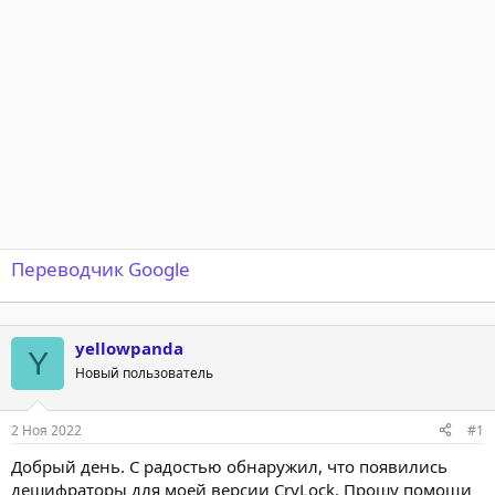
т
а
е
ч
м
а
ы
л
а
Переводчик Google
yellowpanda
Y
Новый пользователь
2 Ноя 2022
#1
Добрый день. С радостью обнаружил, что появились
дешифраторы для моей версии CryLock. Прошу помощи