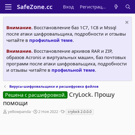
Вход
Регистрация
Внимание.
Восстановление баз 1С7, 1C8 и Mssql
после атаки шифровальщика, подробности и отзывы
читайте в
профильной теме
.
Внимание.
Восстановление архивов RAR и ZIP,
образов Acronis и виртуальных машин, баз почтовых
программ после атаки шифровальщика, подробности
и отзывы читайте в
профильной теме
.
Вирусы-шифровальщики и расшифровка файлов
CryLock. Прошу
Решена с расшифровкой.
помощи
А
Д
Т
yellowpanda
2 Ноя 2022
crylock 2.0.0.0
в
а
е
т
т
г
о
а
и
р
н