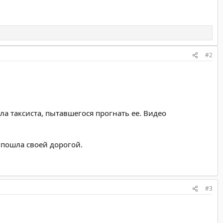
#2
ла таксиста, пытавшегося прогнать ее. Видео
а пошла своей дорогой.
#3