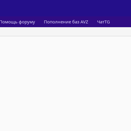
Помощь форуму
Пополнение баз AVZ
ЧатTG