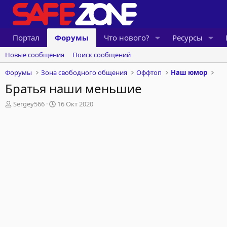
Портал
Форумы
Что нового?
Ресурсы
Новые сообщения
Поиск сообщений
Форумы
Зона свободного общения
Оффтоп
Наш юмор
Братья наши меньшие
А
Д
Sergey566
16 Окт 2020
в
а
т
т
о
а
р
н
т
а
е
ч
м
а
ы
л
а