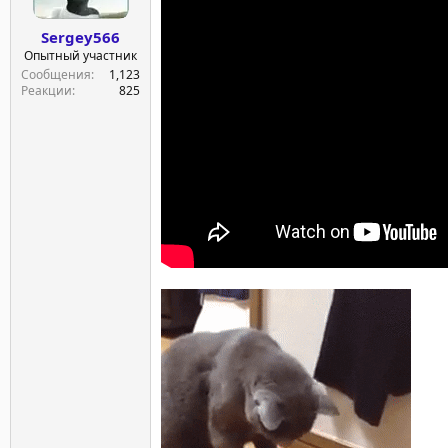
Sergey566
Опытный участник
Сообщения
1,123
Реакции
825