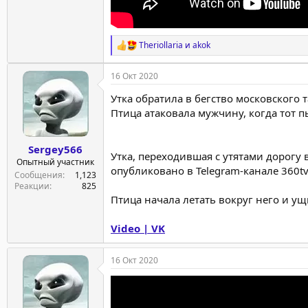
Theriollaria
и
akok
Р
е
а
16 Окт 2020
к
ц
Утка обратила в бегство московского т
и
Птица атаковала мужчину, когда тот п
и
:
Sergey566
Утка, переходившая с утятами дорогу 
Опытный участник
опубликовано в Telegram-канале 360tv
Сообщения
1,123
Реакции
825
Птица начала летать вокруг него и ущ
Video | VK
16 Окт 2020