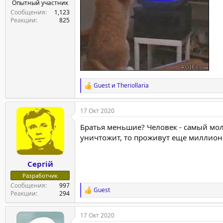
Опытный участник
Сообщения
1,123
Реакции
825
Guest
и
Theriollaria
Р
е
а
17 Окт 2020
к
ц
Братья меньшие? Человек - самый моло
и
и
уничтожит, то проживут еще миллион 
:
Сергій
Разработчик
Сообщения
997
Guest
Р
Реакции
294
е
а
17 Окт 2020
к